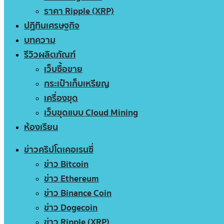
ราคา Ripple (XRP)
ปฏิทินเศรษฐกิจ
บทความ
รีวิวผลิตภัณฑ์
เว็บซื้อขาย
กระเป๋าเก็บเหรียญ
เครื่องขุด
เว็บขุดแบบ Cloud Mining
ห้องเรียน
ข่าวคริปโตเคอเรนซี่
ข่าว Bitcoin
ข่าว Ethereum
ข่าว Binance Coin
ข่าว Dogecoin
ข่าว Ripple (XRP)