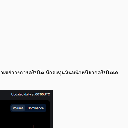
ามาเขย่าวงการคริปโต นักลงทุนหันหน้าหนีจากคริปโตเค