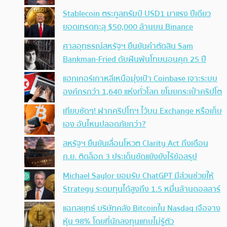
Stablecoin ตระกูลทรัมป์ USD1 มาแรง ปีเดียว
ยอดเทรดทะลุ $50,000 ล้านบน Binance
ศาลอุทธรณ์สหรัฐฯ ยืนยันคำตัดสิน Sam
Bankman-Fried ดับฝันพ้นโทษนอนคุก 25 ปี
แฮกเกอร์เกาหลีเหนือมุ่งเป้า Coinbase เจาะระบบ
องค์กรกว่า 1,640 แห่งทั่วโลก ขโมยกระเป๋าคริปโต
เทียบชัดๆ! ฝากคริปโทฯ ไว้บน Exchange หรือเก็บ
เอง อันไหนปลอดภัยกว่า?
สหรัฐฯ ยืนยันเลื่อนโหวต Clarity Act ถึงเดือน
ก.ย. ติดล็อก 3 ประเด็นขัดแย้งยังไร้ข้อสรุป
Michael Saylor ยอมรับ ChatGPT มีส่วนช่วยให้
Strategy ระดมทุนได้สูงถึง 1.5 หมื่นล้านดอลลาร์
แฉกลยุทธ์ บริษัทคลัง Bitcoinใน Nasdaq เจือจาง
หุ้น 98% โดยที่นักลงทุนแทบไม่รู้ตัว