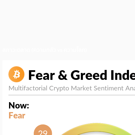
สภาวะตลาด (ความกลัว vs ความโลภ)