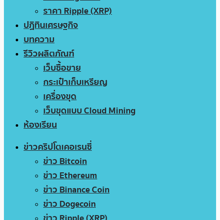
ราคา Ripple (XRP)
ปฏิทินเศรษฐกิจ
บทความ
รีวิวผลิตภัณฑ์
เว็บซื้อขาย
กระเป๋าเก็บเหรียญ
เครื่องขุด
เว็บขุดแบบ Cloud Mining
ห้องเรียน
ข่าวคริปโตเคอเรนซี่
ข่าว Bitcoin
ข่าว Ethereum
ข่าว Binance Coin
ข่าว Dogecoin
ข่าว Ripple (XRP)