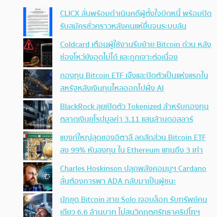
CLICX ลั่นพร้อมดำเนินคดีผู้ตั้งใจบิดหนี้ พร้อมปิด
รับสมัครชั่วคราวหลังคนแห่ยื่นจนระบบล้น
Coldcard เตือนผู้ใช้งานรีบย้าย Bitcoin ด่วน หลัง
ช่องโหว่ยังอุดไม่ได้ และถูกเจาะต่อเนื่อง
กองทุน Bitcoin ETF เจ๊งและปิดตัวเป็นแห่งแรกใน
สหรัฐหลังเงินทุนไหลออกไปฝั่ง AI
BlackRock ลุยเปิดตัว Tokenized สำหรับกองทุน
ตลาดเงินยุโรปมูลค่า 3.11 แสนล้านดอลลาร์
แบงก์ใหญ่สุดของอิตาลี ลดสัดส่วน Bitcoin ETF
ลง 99% หันลงทุน ใน Ethereum แทนถึง 3 เท่า
Charles Hoskinson ปลุกพลังคอมมูฯ Cardano
ลั่นต้องการพา ADA กลับมาเป็นผู้ชนะ
นักขุด Bitcoin สาย Solo เจอบล็อก รับทรัพย์คน
เดียว 6.6 ล้านบาท ไม่สนวิกฤตศรัทธาคริปโทฯ