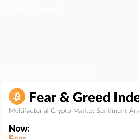
ติดตามเราบน Facebook
สภาวะตลาด (ความกลัว vs ความโลภ)