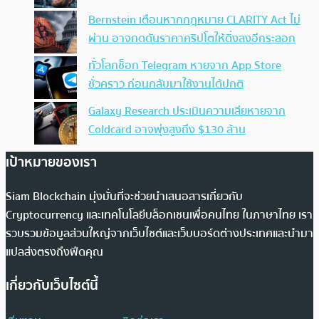
Bernstein เตือนหากกฎหมาย CLARITY Act ไม่
ผ่าน อาจกดดันราคาคริปโตให้ดิ่งลงอีกระลอก
ทั่วโลกช็อก Telegram หายจาก App Store
ชั่วคราว ก่อนกลับมาใช้งานได้ปกติ
Galaxy Research ประเมินความเสียหายจาก
Coldcard อาจพุ่งสูงถึง $130 ล้าน
เป้าหมายของเรา
Siam Blockchain มุ่งมั่นที่จะช่วยนำเสนอสารเกี่ยวกับ
Cryptocurrency และเทคโนโลยีบล็อกเชนเพื่อคนไทย ในภาษาไทย เรา
รวบรวมข้อมูลส่วนใหญ่จากเว็บไซต์และเว็บบอร์ดต่างประเทศและนำมา
แปลส่งตรงถึงฟีดคุณ
เกี่ยวกับเว็บไซต์นี้