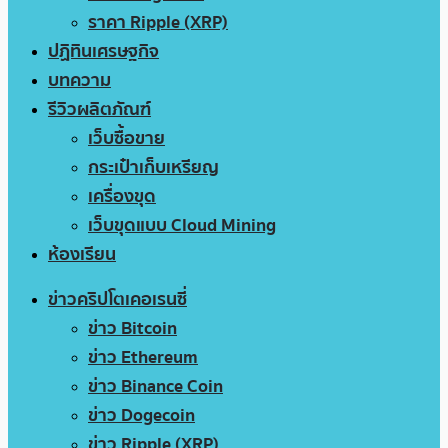
ราคา Ripple (XRP)
ปฏิทินเศรษฐกิจ
บทความ
รีวิวผลิตภัณฑ์
เว็บซื้อขาย
กระเป๋าเก็บเหรียญ
เครื่องขุด
เว็บขุดแบบ Cloud Mining
ห้องเรียน
ข่าวคริปโตเคอเรนซี่
ข่าว Bitcoin
ข่าว Ethereum
ข่าว Binance Coin
ข่าว Dogecoin
ข่าว Ripple (XRP)