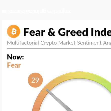
สภาวะตลาด (ความกลัว vs ความโลภ)