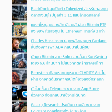
BlackRock ลุยเปิดตัว Tokenized สำหรับกองทุน
ตลาดเงินยุโรปมูลค่า 3.11 แสนล้านดอลลาร์
แบงก์ใหญ่สุดของอิตาลี ลดสัดส่วน Bitcoin ETF
ลง 99% หันลงทุน ใน Ethereum แทนถึง 3 เท่า
Charles Hoskinson ปลุกพลังคอมมูฯ Cardano
ลั่นต้องการพา ADA กลับมาเป็นผู้ชนะ
นักขุด Bitcoin สาย Solo เจอบล็อก รับทรัพย์คน
เดียว 6.6 ล้านบาท ไม่สนวิกฤตศรัทธาคริปโทฯ
Bernstein เตือนหากกฎหมาย CLARITY Act ไม่
ผ่าน อาจกดดันราคาคริปโตให้ดิ่งลงอีกระลอก
ทั่วโลกช็อก Telegram หายจาก App Store
ชั่วคราว ก่อนกลับมาใช้งานได้ปกติ
Galaxy Research ประเมินความเสียหายจาก
Coldcard อาจพุ่งสูงถึง $130 ล้าน