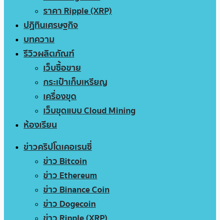
ราคา Ripple (XRP)
ปฏิทินเศรษฐกิจ
บทความ
รีวิวผลิตภัณฑ์
เว็บซื้อขาย
กระเป๋าเก็บเหรียญ
เครื่องขุด
เว็บขุดแบบ Cloud Mining
ห้องเรียน
ข่าวคริปโตเคอเรนซี่
ข่าว Bitcoin
ข่าว Ethereum
ข่าว Binance Coin
ข่าว Dogecoin
ข่าว Ripple (XRP)