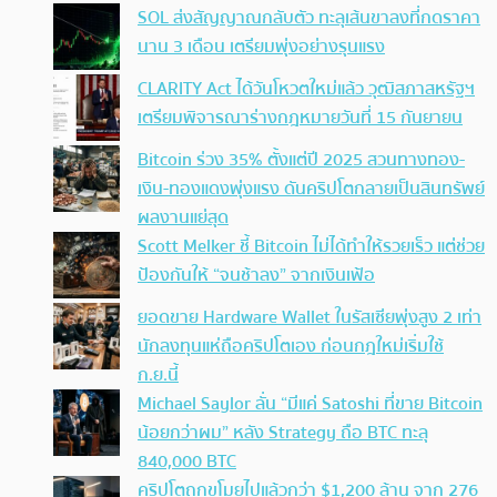
SOL ส่งสัญญาณกลับตัว ทะลุเส้นขาลงที่กดราคา
นาน 3 เดือน เตรียมพุ่งอย่างรุนแรง
CLARITY Act ได้วันโหวตใหม่แล้ว วุฒิสภาสหรัฐฯ
เตรียมพิจารณาร่างกฎหมายวันที่ 15 กันยายน
Bitcoin ร่วง 35% ตั้งแต่ปี 2025 สวนทางทอง-
เงิน-ทองแดงพุ่งแรง ดันคริปโตกลายเป็นสินทรัพย์
ผลงานแย่สุด
Scott Melker ชี้ Bitcoin ไม่ได้ทำให้รวยเร็ว แต่ช่วย
ป้องกันให้ “จนช้าลง” จากเงินเฟ้อ
ยอดขาย Hardware Wallet ในรัสเซียพุ่งสูง 2 เท่า
นักลงทุนแห่ถือคริปโตเอง ก่อนกฎใหม่เริ่มใช้
ก.ย.นี้
Michael Saylor ลั่น “มีแค่ Satoshi ที่ขาย Bitcoin
น้อยกว่าผม” หลัง Strategy ถือ BTC ทะลุ
840,000 BTC
คริปโตถูกขโมยไปแล้วกว่า $1,200 ล้าน จาก 276