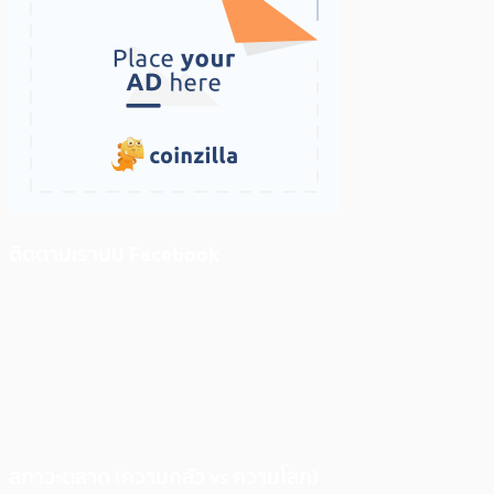
ติดตามเราบน Facebook
สภาวะตลาด (ความกลัว vs ความโลภ)