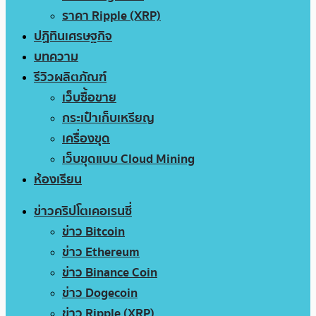
ราคา Ripple (XRP)
ปฏิทินเศรษฐกิจ
บทความ
รีวิวผลิตภัณฑ์
เว็บซื้อขาย
กระเป๋าเก็บเหรียญ
เครื่องขุด
เว็บขุดแบบ Cloud Mining
ห้องเรียน
ข่าวคริปโตเคอเรนซี่
ข่าว Bitcoin
ข่าว Ethereum
ข่าว Binance Coin
ข่าว Dogecoin
ข่าว Ripple (XRP)