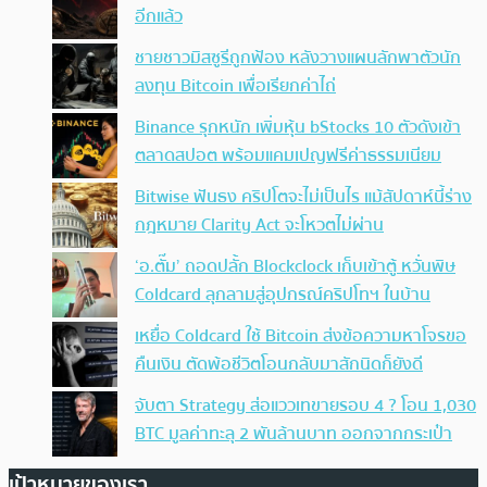
อีกแล้ว
ชายชาวมิสซูรีถูกฟ้อง หลังวางแผนลักพาตัวนัก
ลงทุน Bitcoin เพื่อเรียกค่าไถ่
Binance รุกหนัก เพิ่มหุ้น bStocks 10 ตัวดังเข้า
ตลาดสปอต พร้อมแคมเปญฟรีค่าธรรมเนียม
Bitwise ฟันธง คริปโตจะไม่เป็นไร แม้สัปดาห์นี้ร่าง
กฎหมาย Clarity Act จะโหวตไม่ผ่าน
‘อ.ตั๊ม’ ถอดปลั้ก Blockclock เก็บเข้าตู้ หวั่นพิษ
Coldcard ลุกลามสู่อุปกรณ์คริปโทฯ ในบ้าน
เหยื่อ Coldcard ใช้ Bitcoin ส่งข้อความหาโจรขอ
คืนเงิน ตัดพ้อชีวิตโอนกลับมาสักนิดก็ยังดี
จับตา Strategy ส่อแววเทขายรอบ 4 ? โอน 1,030
BTC มูลค่าทะลุ 2 พันล้านบาท ออกจากกระเป๋า
เป้าหมายของเรา