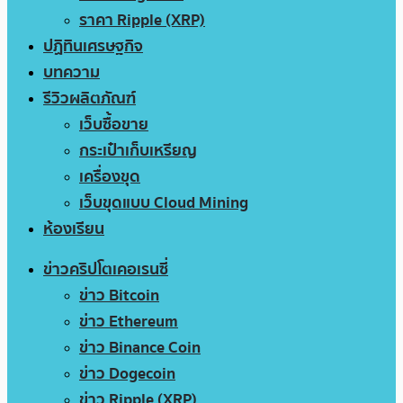
ราคา Ripple (XRP)
ปฏิทินเศรษฐกิจ
บทความ
รีวิวผลิตภัณฑ์
เว็บซื้อขาย
กระเป๋าเก็บเหรียญ
เครื่องขุด
เว็บขุดแบบ Cloud Mining
ห้องเรียน
ข่าวคริปโตเคอเรนซี่
ข่าว Bitcoin
ข่าว Ethereum
ข่าว Binance Coin
ข่าว Dogecoin
ข่าว Ripple (XRP)