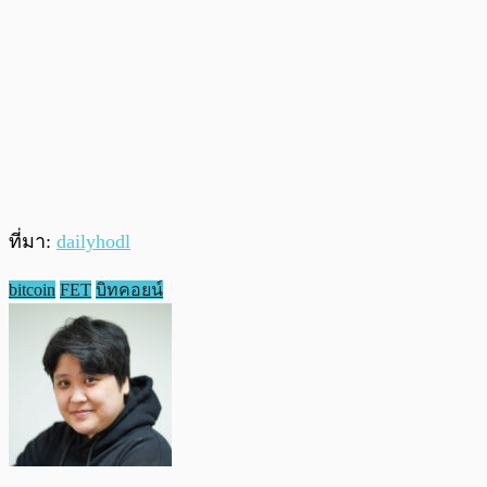
ที่มา:
dailyhodl
bitcoin
FET
บิทคอยน์