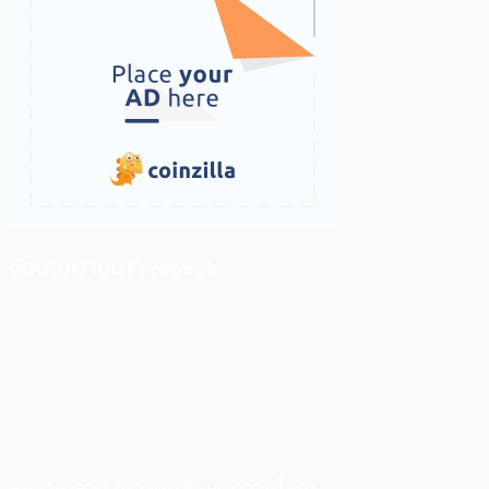
ติดตามเราบน Facebook
สภาวะตลาด (ความกลัว vs ความโลภ)