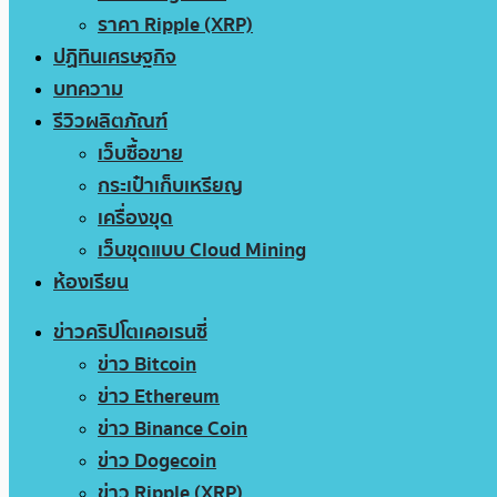
ราคา Ripple (XRP)
ปฏิทินเศรษฐกิจ
บทความ
รีวิวผลิตภัณฑ์
เว็บซื้อขาย
กระเป๋าเก็บเหรียญ
เครื่องขุด
เว็บขุดแบบ Cloud Mining
ห้องเรียน
ข่าวคริปโตเคอเรนซี่
ข่าว Bitcoin
ข่าว Ethereum
ข่าว Binance Coin
ข่าว Dogecoin
ข่าว Ripple (XRP)