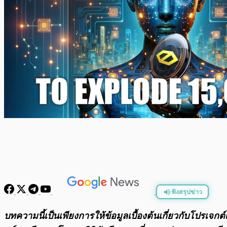
ฟังสรุปข่าว
พร้อมเล่น
บทความนี้เป็นเพียงการให้ข้อมูลเบื้องต้นเกี่ยวกับโปรเจ