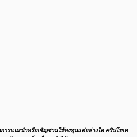
0:00
/
0:00
จตนาในการแนะนำหรือเชิญชวนให้ลงทุนแต่อย่างใด คริปโทเค