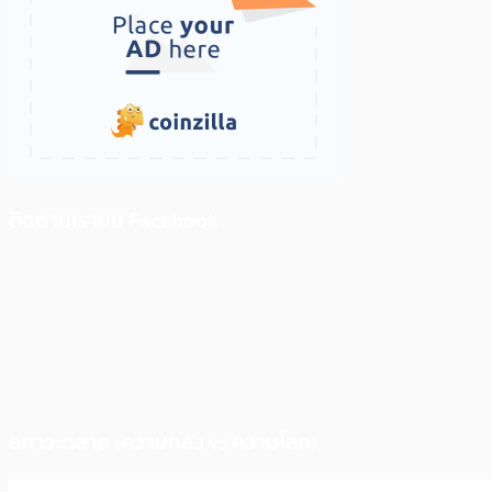
ติดตามเราบน Facebook
สภาวะตลาด (ความกลัว vs ความโลภ)