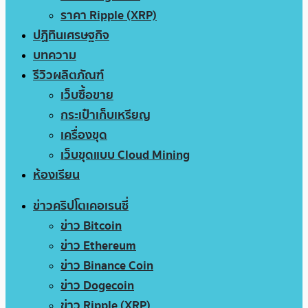
ราคา Ripple (XRP)
ปฏิทินเศรษฐกิจ
บทความ
รีวิวผลิตภัณฑ์
เว็บซื้อขาย
กระเป๋าเก็บเหรียญ
เครื่องขุด
เว็บขุดแบบ Cloud Mining
ห้องเรียน
ข่าวคริปโตเคอเรนซี่
ข่าว Bitcoin
ข่าว Ethereum
ข่าว Binance Coin
ข่าว Dogecoin
ข่าว Ripple (XRP)