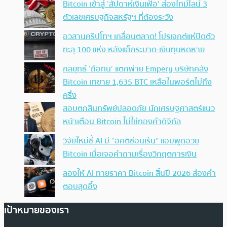
Bitcoin เข้าสู่ ‘สัปดาห์เงินเฟ้อ’ ส่องไทม์ไลน์ 3
ตัวเลขเศรษฐกิจสหรัฐฯ ที่ต้องระวัง
อวสานคริปโทฯ เกลื่อนตลาด! โปรเจกต์แห่ปิดตัว
ทะลุ 100 แห่ง หลังแฮ็กระบาด-เงินทุนหดหาย
กลยุทธ์ ‘ถือทน’ แตกพ่าย Empery บริษัทคลัง
Bitcoin เทขาย 1,635 BTC เหลือในพอร์ตไม่ถึง
ครึ่ง
สอบตกสินทรัพย์ปลอดภัย นักเศรษฐศาสตร์แนว
หน้าเตือน Bitcoin ไม่ใช่ทองคำดิจิทัล
วิจัยใหม่ชี้ AI มี “อคติซ่อนเร้น” แอบพูดอวย
Bitcoin เมื่อเจอคำถามเรื่องวิกฤตการเงิน
ลองให้ AI ทายราคา Bitcoin สิ้นปี 2026 ส่องคำ
ตอบสุดอึ้ง
เป้าหมายของเรา