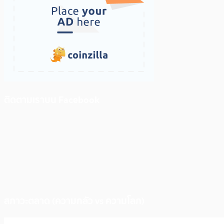
ติดตามเราบน Facebook
สภาวะตลาด (ความกลัว vs ความโลภ)