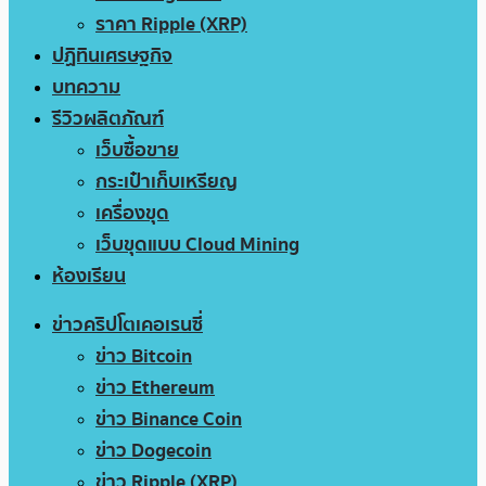
ราคา Ripple (XRP)
ปฏิทินเศรษฐกิจ
บทความ
รีวิวผลิตภัณฑ์
เว็บซื้อขาย
กระเป๋าเก็บเหรียญ
เครื่องขุด
เว็บขุดแบบ Cloud Mining
ห้องเรียน
ข่าวคริปโตเคอเรนซี่
ข่าว Bitcoin
ข่าว Ethereum
ข่าว Binance Coin
ข่าว Dogecoin
ข่าว Ripple (XRP)