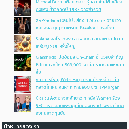
Michael Burry เตือน ตลาดหุ้นอาจใกล้พีคเสี่ยง
ดิ่งแรง ย้ำวิกฤตปี 1987 อาจซ้ำรอย
XRP-Solana หลบไป : ส่อง 3 Altcoins ฉายแวว
เด่น ส่งสัญญาณเตรียม Breakout ครั้งใหญ่
Solana จ่อโหวตจริง ลุ้นผ่านข้อเสนอเผาอุปทาน
เหรียญ SOL ครั้งใหญ่
Glassnode เปิดข้อมูล On-Chain ชี้แนวรับสำคัญ
Bitcoin อยู่โซน $63,000 เจ้ามือ-รายย่อยแห่ช้อน
ซื้อ
ธนาคารใหญ่ Wells Fargo ร่วมศึกชิงส่วนแบ่ง
ตลาดโทเคนเงินฝาก ตามรอย Citi, JPMorgan
Clarity Act อาจชะงักยาว ๆ หลัง Warren ร้อง
SEC ตรวจสอบเหรียญมีมของทรัมป์ เพราะทำนัก
ลงทุนขาดทุนยับ
เป้าหมายของเรา