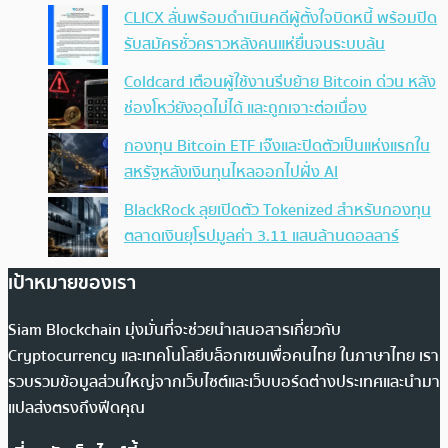
CLICX ลั่นพร้อมดำเนินคดีผู้ตั้งใจบิดหนี้ พร้อมปิด
รับสมัครชั่วคราวหลังคนแห่ยื่นจนระบบล้น
Coldcard เตือนผู้ใช้งานรีบย้าย Bitcoin ด่วน หลัง
ช่องโหว่ยังอุดไม่ได้ และถูกเจาะต่อเนื่อง
กองทุน Bitcoin ETF เจ๊งและปิดตัวเป็นแห่งแรกใน
สหรัฐหลังเงินทุนไหลออกไปฝั่ง AI
BlackRock ลุยเปิดตัว Tokenized สำหรับกองทุน
ตลาดเงินยุโรปมูลค่า 3.11 แสนล้านดอลลาร์
เป้าหมายของเรา
Siam Blockchain มุ่งมั่นที่จะช่วยนำเสนอสารเกี่ยวกับ
Cryptocurrency และเทคโนโลยีบล็อกเชนเพื่อคนไทย ในภาษาไทย เรา
รวบรวมข้อมูลส่วนใหญ่จากเว็บไซต์และเว็บบอร์ดต่างประเทศและนำมา
แปลส่งตรงถึงฟีดคุณ