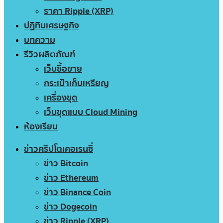
ราคา Ripple (XRP)
ปฏิทินเศรษฐกิจ
บทความ
รีวิวผลิตภัณฑ์
เว็บซื้อขาย
กระเป๋าเก็บเหรียญ
เครื่องขุด
เว็บขุดแบบ Cloud Mining
ห้องเรียน
ข่าวคริปโตเคอเรนซี่
ข่าว Bitcoin
ข่าว Ethereum
ข่าว Binance Coin
ข่าว Dogecoin
ข่าว Ripple (XRP)