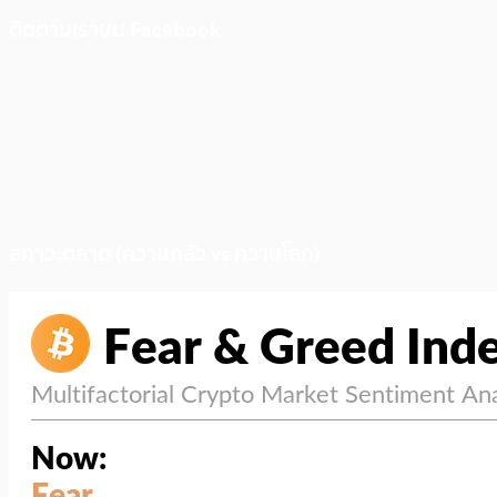
ติดตามเราบน Facebook
สภาวะตลาด (ความกลัว vs ความโลภ)