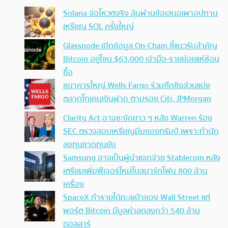
Solana จ่อโหวตจริง ลุ้นผ่านข้อเสนอเผาอุปทาน
เหรียญ SOL ครั้งใหญ่
Glassnode เปิดข้อมูล On-Chain ชี้แนวรับสำคัญ
Bitcoin อยู่โซน $63,000 เจ้ามือ-รายย่อยแห่ช้อน
ซื้อ
ธนาคารใหญ่ Wells Fargo ร่วมศึกชิงส่วนแบ่ง
ตลาดโทเคนเงินฝาก ตามรอย Citi, JPMorgan
Clarity Act อาจชะงักยาว ๆ หลัง Warren ร้อง
SEC ตรวจสอบเหรียญมีมของทรัมป์ เพราะทำนัก
ลงทุนขาดทุนยับ
Samsung อาจเป็นผู้นำแจกจ่าย Stablecoin หลัง
เตรียมเพิ่มฟีเจอร์ใหม่ในสมาร์ทโฟน 800 ล้าน
เครื่อง
SpaceX ทำรายได้ทะลุเป้าของ Wall Street แต่
พอร์ต Bitcoin มีมูลค่าลดลงกว่า 540 ล้าน
ดอลลาร์