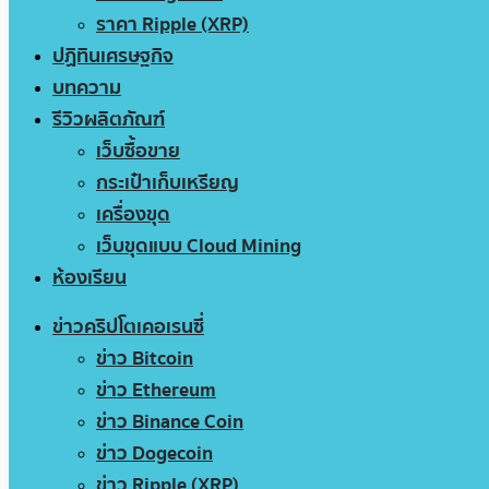
ราคา Ripple (XRP)
ปฏิทินเศรษฐกิจ
บทความ
รีวิวผลิตภัณฑ์
เว็บซื้อขาย
กระเป๋าเก็บเหรียญ
เครื่องขุด
เว็บขุดแบบ Cloud Mining
ห้องเรียน
ข่าวคริปโตเคอเรนซี่
ข่าว Bitcoin
ข่าว Ethereum
ข่าว Binance Coin
ข่าว Dogecoin
ข่าว Ripple (XRP)