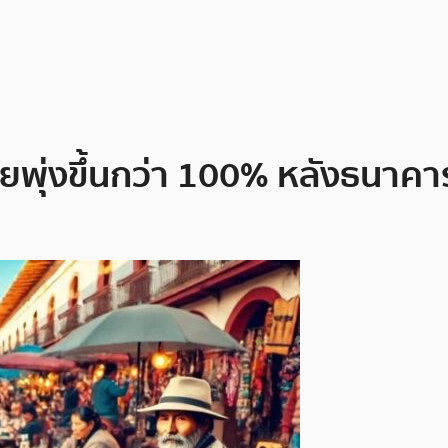
วียพุ่งขึ้นกว่า 100% หลังธน