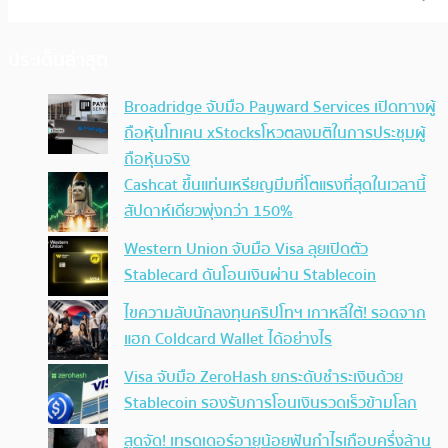
ประเด็นล่าสุด
Broadridge จับมือ Payward Services เปิดทางผู้
ถือหุ้นโทเคน xStocksโหวตลงมติในการประชุมผู้
ถือหุ้นจริง
Cashcat ขึ้นแท่นเหรียญมีมที่โตแรงที่สุดในเวลานี้
สัปดาห์เดียวพุ่งกว่า 150%
Western Union จับมือ Visa ลุยเปิดตัว
Stablecard ดันโอนเงินผ่าน Stablecoin
ไขความลับนักลงทุนคริปโทฯ เกาหลีใต้! รอดจาก
แฮก Coldcard Wallet ได้อย่างไร
Visa จับมือ ZeroHash ยกระดับชำระเงินด้วย
Stablecoin รองรับการโอนเงินรวดเร็วข้ามโลก
สุดจัด! เทรดเดอร์อายุน้อยฟันกำไรเกือบครึ่งล้าน