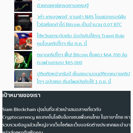
ด้วยกลยุทธ์เทรดตามเศรษฐี
‘เต๋า เศรษฐพงศ์’ งานเข้า NAS โดนแฮกเกอร์ฝัง
ไวรัสเรียกค่าไถ่ Bitcoin เป็นจำนวน 0.07 BTC
ไต้หวันยกระดับเข้ม จ่อบังคับใช้กฏ Travel Rule
คุมโอนคริปโทฯ เริ่ม ต.ค. นี้
ตลาดคริปโทฯ ฟื้น! Bitcoin ยื้อแถว $64,700 ลุ้น
ทะลุผ่านกรอบ $65,000
ปูตินตัดหน้าทรัมป์ เซ็นลงนามอนุมัติกฎหมายคริป
โทฯ ฉบับแรก เริ่มมีผลบังคับใช้ 1 ก.ย. นี้
เป้าหมายของเรา
Siam Blockchain มุ่งมั่นที่จะช่วยนำเสนอสารเกี่ยวกับ
Cryptocurrency และเทคโนโลยีบล็อกเชนเพื่อคนไทย ในภาษาไทย เรา
รวบรวมข้อมูลส่วนใหญ่จากเว็บไซต์และเว็บบอร์ดต่างประเทศและนำมา
แปลส่งตรงถึงฟีดคุณ