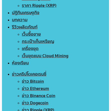
ราคา Ripple (XRP)
ปฏิทินเศรษฐกิจ
บทความ
รีวิวผลิตภัณฑ์
เว็บซื้อขาย
กระเป๋าเก็บเหรียญ
เครื่องขุด
เว็บขุดแบบ Cloud Mining
ห้องเรียน
ข่าวคริปโตเคอเรนซี่
ข่าว Bitcoin
ข่าว Ethereum
ข่าว Binance Coin
ข่าว Dogecoin
ข่าว Ripple (XRP)