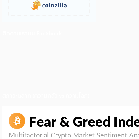
ติดตามเราบน Facebook
สภาวะตลาด (ความกลัว vs ความโลภ)