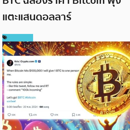
BTC ฉลองราคา Bitcoin พุ่ง
แตะแสนดอลลาร์
ข่าว Bitcoin