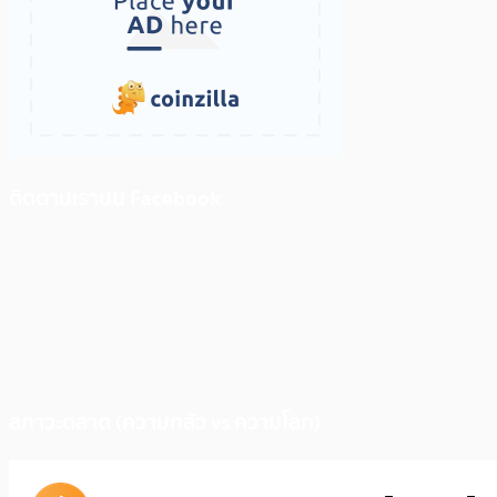
ติดตามเราบน Facebook
สภาวะตลาด (ความกลัว vs ความโลภ)