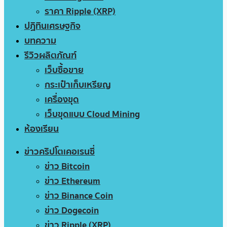
ราคา Ripple (XRP)
ปฏิทินเศรษฐกิจ
บทความ
รีวิวผลิตภัณฑ์
เว็บซื้อขาย
กระเป๋าเก็บเหรียญ
เครื่องขุด
เว็บขุดแบบ Cloud Mining
ห้องเรียน
ข่าวคริปโตเคอเรนซี่
ข่าว Bitcoin
ข่าว Ethereum
ข่าว Binance Coin
ข่าว Dogecoin
ข่าว Ripple (XRP)