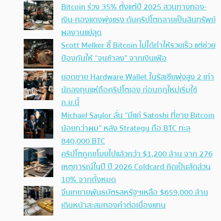
Bitcoin ร่วง 35% ตั้งแต่ปี 2025 สวนทางทอง-
เงิน-ทองแดงพุ่งแรง ดันคริปโตกลายเป็นสินทรัพย์
ผลงานแย่สุด
Scott Melker ชี้ Bitcoin ไม่ได้ทำให้รวยเร็ว แต่ช่วย
ป้องกันให้ “จนช้าลง” จากเงินเฟ้อ
ยอดขาย Hardware Wallet ในรัสเซียพุ่งสูง 2 เท่า
นักลงทุนแห่ถือคริปโตเอง ก่อนกฎใหม่เริ่มใช้
ก.ย.นี้
Michael Saylor ลั่น “มีแค่ Satoshi ที่ขาย Bitcoin
น้อยกว่าผม” หลัง Strategy ถือ BTC ทะลุ
840,000 BTC
คริปโตถูกขโมยไปแล้วกว่า $1,200 ล้าน จาก 276
เหตุการณ์ในปี ปี 2026 Coldcard คิดเป็นสัดส่วน
10% จากทั้งหมด
จีนเทขายพันธบัตรสหรัฐฯเหลือ $659,000 ล้าน
เดินหน้าสะสมทองคำต่อเนื่องแทน