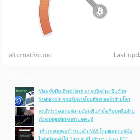
ประเด็นล่าสุด
Visa จับมือ ZeroHash ยกระดับชำระเงินด้วย
Stablecoin รองรับการโอนเงินรวดเร็วข้ามโลก
สุดจัด! เทรดเดอร์อายุน้อยฟันกำไรเกือบครึ่งล้าน
ด้วยกลยุทธ์เทรดตามเศรษฐี
‘เต๋า เศรษฐพงศ์’ งานเข้า NAS โดนแฮกเกอร์ฝัง
ไวรัสเรียกค่าไถ่ Bitcoin เป็นจำนวน 0.07 BTC