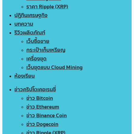
ราคา Ripple (XRP)
ปฏิทินเศรษฐกิจ
บทความ
รีวิวผลิตภัณฑ์
เว็บซื้อขาย
กระเป๋าเก็บเหรียญ
เครื่องขุด
เว็บขุดแบบ Cloud Mining
ห้องเรียน
ข่าวคริปโตเคอเรนซี่
ข่าว Bitcoin
ข่าว Ethereum
ข่าว Binance Coin
ข่าว Dogecoin
ข่าว Ripple (XRP)