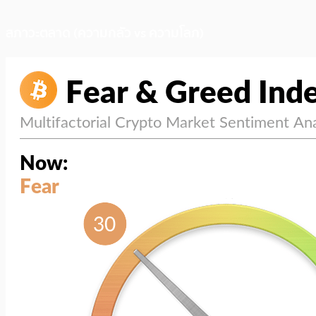
สภาวะตลาด (ความกลัว vs ความโลภ)