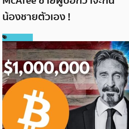
McAfee ชายผู้บอกว่าจะกิน
น้องชายตัวเอง !
ข่าว Bitcoin