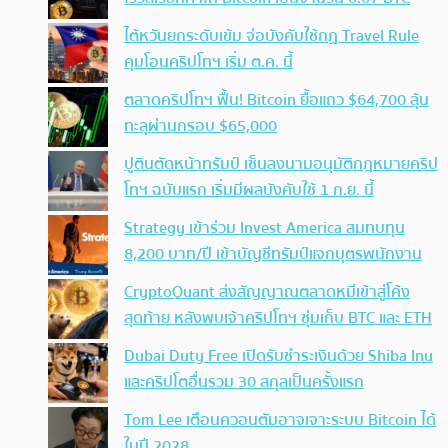
ไต้หวันยกระดับเข้ม จ่อบังคับใช้กฏ Travel Rule
คุมโอนคริปโทฯ เริ่ม ต.ค. นี้
ตลาดคริปโทฯ ฟื้น! Bitcoin ยื้อแถว $64,700 ลุ้น
ทะลุผ่านกรอบ $65,000
ปูตินตัดหน้าทรัมป์ เซ็นลงนามอนุมัติกฎหมายคริป
โทฯ ฉบับแรก เริ่มมีผลบังคับใช้ 1 ก.ย. นี้
Strategy เข้าร่วม Invest America สมทบทุน
8,200 บาท/ปี เข้าบัญชีทรัมป์แจกบุตรพนักงาน
CryptoQuant ส่งสัญญาณตลาดหมีเข้าสู่โค้ง
สุดท้าย หลังพบเจ้าคริปโทฯ ซุ่มเก็บ BTC และ ETH
Dubai Duty Free เปิดรับชำระเงินด้วย Shiba Inu
และคริปโตอื่นรวม 30 สกุลเป็นครั้งแรก
Tom Lee เตือนควอนตัมอาจเจาะระบบ Bitcoin ได้
ในปี 2028