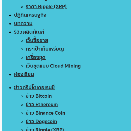
ราคา Ripple (XRP)
ปฏิทินเศรษฐกิจ
บทความ
รีวิวผลิตภัณฑ์
เว็บซื้อขาย
กระเป๋าเก็บเหรียญ
เครื่องขุด
เว็บขุดแบบ Cloud Mining
ห้องเรียน
ข่าวคริปโตเคอเรนซี่
ข่าว Bitcoin
ข่าว Ethereum
ข่าว Binance Coin
ข่าว Dogecoin
ข่าว Ripple (XRP)