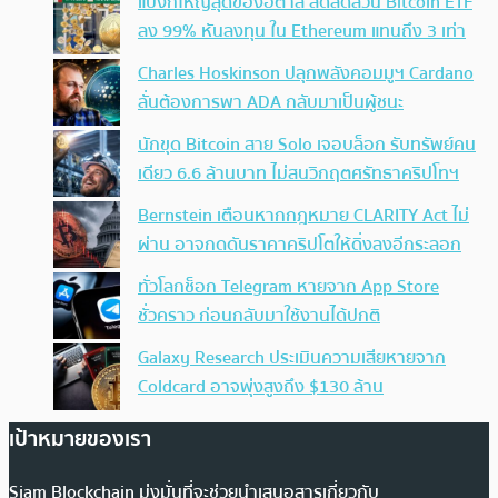
แบงก์ใหญ่สุดของอิตาลี ลดสัดส่วน Bitcoin ETF
ลง 99% หันลงทุน ใน Ethereum แทนถึง 3 เท่า
Charles Hoskinson ปลุกพลังคอมมูฯ Cardano
ลั่นต้องการพา ADA กลับมาเป็นผู้ชนะ
นักขุด Bitcoin สาย Solo เจอบล็อก รับทรัพย์คน
เดียว 6.6 ล้านบาท ไม่สนวิกฤตศรัทธาคริปโทฯ
Bernstein เตือนหากกฎหมาย CLARITY Act ไม่
ผ่าน อาจกดดันราคาคริปโตให้ดิ่งลงอีกระลอก
ทั่วโลกช็อก Telegram หายจาก App Store
ชั่วคราว ก่อนกลับมาใช้งานได้ปกติ
Galaxy Research ประเมินความเสียหายจาก
Coldcard อาจพุ่งสูงถึง $130 ล้าน
เป้าหมายของเรา
Siam Blockchain มุ่งมั่นที่จะช่วยนำเสนอสารเกี่ยวกับ