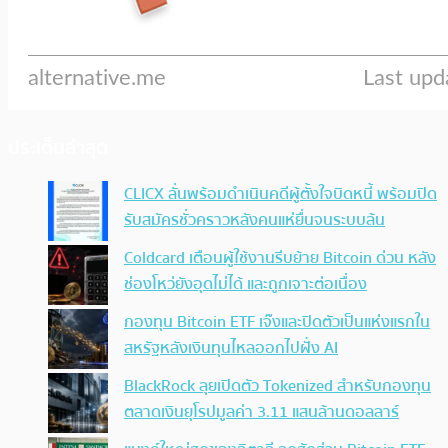
ประเด็นล่าสุด
CLICX ลั่นพร้อมดำเนินคดีผู้ตั้งใจบิดหนี้ พร้อมปิด
รับสมัครชั่วคราวหลังคนแห่ยื่นจนระบบล้น
Coldcard เตือนผู้ใช้งานรีบย้าย Bitcoin ด่วน หลัง
ช่องโหว่ยังอุดไม่ได้ และถูกเจาะต่อเนื่อง
กองทุน Bitcoin ETF เจ๊งและปิดตัวเป็นแห่งแรกใน
สหรัฐหลังเงินทุนไหลออกไปฝั่ง AI
BlackRock ลุยเปิดตัว Tokenized สำหรับกองทุน
ตลาดเงินยุโรปมูลค่า 3.11 แสนล้านดอลลาร์