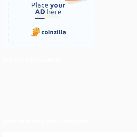
ติดตามเราบน Facebook
สภาวะตลาด (ความกลัว vs ความโลภ)