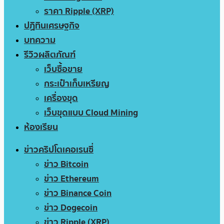
ราคา Ripple (XRP)
ปฏิทินเศรษฐกิจ
บทความ
รีวิวผลิตภัณฑ์
เว็บซื้อขาย
กระเป๋าเก็บเหรียญ
เครื่องขุด
เว็บขุดแบบ Cloud Mining
ห้องเรียน
ข่าวคริปโตเคอเรนซี่
ข่าว Bitcoin
ข่าว Ethereum
ข่าว Binance Coin
ข่าว Dogecoin
ข่าว Ripple (XRP)