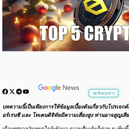
ฟังสรุปข่าว
พร้อมเล่น
บทความนี้เป็นเพียงการให้ข้อมูลเบื้องต้นเกี่ยวกับโปรเจ
อร์เรนซี และ โทเคนดิจิทัลมีความเสี่ยงสูง ท่านอาจสูญเส
เมื่อเทศกาลวันหยุดใกล้เข้ามา ความตื่นเต้นก็ค่อย ๆ เพ