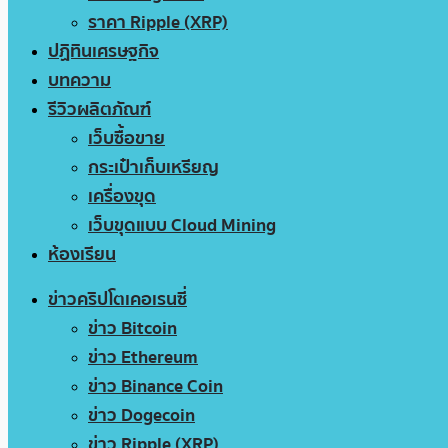
ราคา Ripple (XRP)
ปฏิทินเศรษฐกิจ
บทความ
รีวิวผลิตภัณฑ์
เว็บซื้อขาย
กระเป๋าเก็บเหรียญ
เครื่องขุด
เว็บขุดแบบ Cloud Mining
ห้องเรียน
ข่าวคริปโตเคอเรนซี่
ข่าว Bitcoin
ข่าว Ethereum
ข่าว Binance Coin
ข่าว Dogecoin
ข่าว Ripple (XRP)