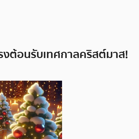
นแรงต้อนรับเทศกาลคริสต์มาส!