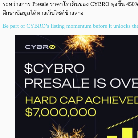
ระหว่างการ Presale ราคาโทเค็นของ CYBRO พุ่งขึ้น 450%
ศึกษาข้อมูลได้ทางเว็บไซต์ข้างล่าง
Be part of CYBRO’s listing momentum before it unlocks the 