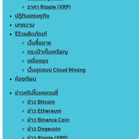
ราคา Ripple (XRP)
ปฏิทินเศรษฐกิจ
บทความ
รีวิวผลิตภัณฑ์
เว็บซื้อขาย
กระเป๋าเก็บเหรียญ
เครื่องขุด
เว็บขุดแบบ Cloud Mining
ห้องเรียน
ข่าวคริปโตเคอเรนซี่
ข่าว Bitcoin
ข่าว Ethereum
ข่าว Binance Coin
ข่าว Dogecoin
ข่าว Ripple (XRP)