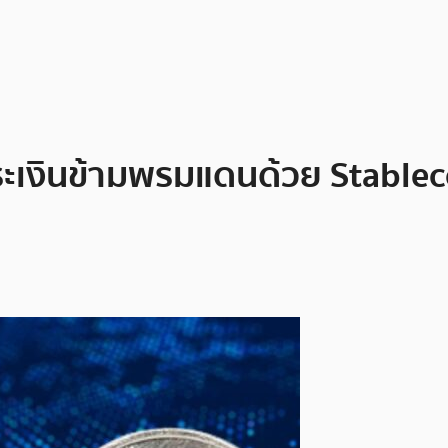
เงินข้ามพรมแดนด้วย Stableco