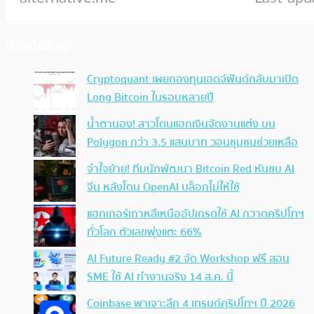
ประเด็นล่าสุด
Cryptoquant เผยกองทุนเฮดจ์ฟันด์กลับมาเปิด
Long Bitcoin ในรอบหลายปี
น้ำตานอง! สาวโดนแฮกเงินจัดงานแต่ง บน
Polygon กว่า 3.5 แสนบาท วอนชุมชนช่วยเหลือ
จำใจย้าย! ทีมนักพัฒนา Bitcoin Red หันซบ AI
จีน หลังโดน OpenAI บล็อกไม่ให้ใช้
แฮกเกอร์เกาหลีเหนืออัปเกรดใช้ AI กวาดคริปโทฯ
ทั่วโลก ตัวเลขพุ่งแตะ 66%
AI Future Ready #2 จัด Workshop ฟรี สอน
SME ใช้ AI ทำงานจริง 14 ส.ค. นี้
Coinbase พาเจาะลึก 4 เทรนด์คริปโทฯ ปี 2026