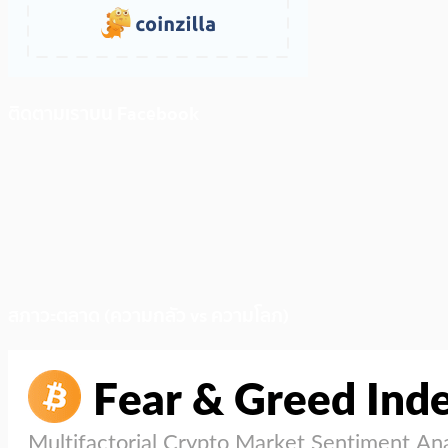
ติดตามเราบน Facebook
สภาวะตลาด (ความกลัว vs ความโลภ)