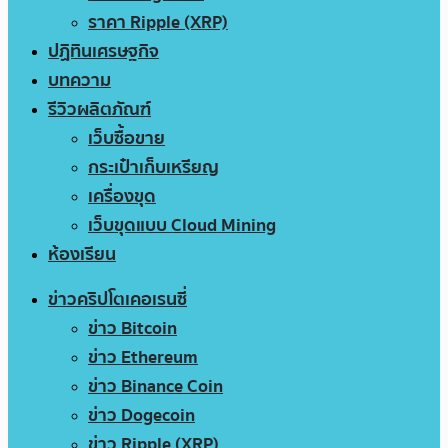
ราคา Ripple (XRP)
ปฏิทินเศรษฐกิจ
บทความ
รีวิวผลิตภัณฑ์
เว็บซื้อขาย
กระเป๋าเก็บเหรียญ
เครื่องขุด
เว็บขุดแบบ Cloud Mining
ห้องเรียน
ข่าวคริปโตเคอเรนซี่
ข่าว Bitcoin
ข่าว Ethereum
ข่าว Binance Coin
ข่าว Dogecoin
ข่าว Ripple (XRP)