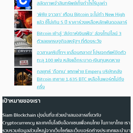
สลัดภาพจำสินทรัพย์เก็งกำไรไร้มูลค่า
‘พิชัย จาวลา’ เตือน Bitcoin จะไม่ทำ New High
แล้ว ชี้ไม่เกิน 5 ปี ราคาร่วงเหลือหลักพันดอลลาร์
Bitcoin เข้าสู่ ‘สัปดาห์เงินเฟ้อ’ ส่องไทม์ไลน์ 3
ตัวเลขเศรษฐกิจสหรัฐฯ ที่ต้องระวัง
อวสานคริปโทฯ เกลื่อนตลาด! โปรเจกต์แห่ปิดตัว
ทะลุ 100 แห่ง หลังแฮ็กระบาด-เงินทุนหดหาย
กลยุทธ์ ‘ถือทน’ แตกพ่าย Empery บริษัทคลัง
Bitcoin เทขาย 1,635 BTC เหลือในพอร์ตไม่ถึง
ครึ่ง
เป้าหมายของเรา
Siam Blockchain มุ่งมั่นที่จะช่วยนำเสนอสารเกี่ยวกับ
Cryptocurrency และเทคโนโลยีบล็อกเชนเพื่อคนไทย ในภาษาไทย เรา
รวบรวมข้อมูลส่วนใหญ่จากเว็บไซต์และเว็บบอร์ดต่างประเทศและนำมา