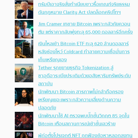
ทรัมป์เอาจริง สั่งทำเนียบขาวรื้อเกณฑ์จริยธรรม
ดันกฎหมาย Clarity Act ปลดล็อกคริปโทฯ
Jim Cramer เทขาย Bitcoin เพราะกลัวภัยควอน
ตัม แต่ราคากลับพุ่งทะลุ 65,000 ดอลลาร์อีกครั้ง
เงินไหลเข้า Bitcoin ETF ทะลุ 620 ล้านดอลลาร์
หลังช่องโหว่ Coldcard ทำลายความเชื่อมั่นการ
เก็บเหรียญเอง
Tether รุกขยายธุรกิจ Tokenization สู่
ซาอุดีอาระเบียประเดิมด้วยอสังหาริมทรัพย์ระดับ
สถาบัน
นักพัฒนา Bitcoin สารภาพไม่กล้าถือครอง
เหรียญเยอะเพราะกลัวความเสี่ยงด้านความ
ปลอดภัย
นักพัฒนาใช้ AI ตรวจพบบั๊กขั้นวิกฤต 85 จุดใน
Bitcoin เตือนสถานการณ์เข้าขั้นเลวร้าย
ผู้ก่อตั้งโปรเจกต์ NFT ถูกฟ้องข้อหาหลอกลงทุน