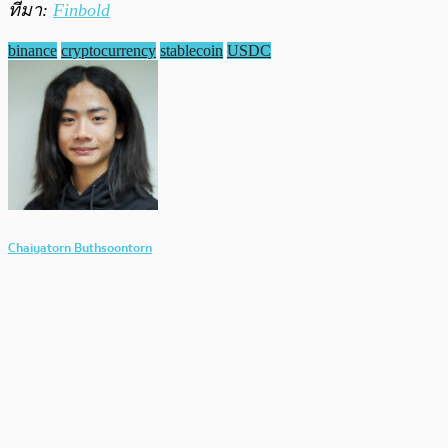
ที่มา:
Finbold
binance
cryptocurrency
stablecoin
USDC
Chaiyatorn Buthsoontorn