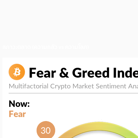
สภาวะตลาด (ความกลัว vs ความโลภ)