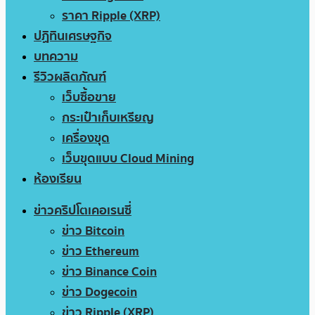
ราคา Ripple (XRP)
ปฏิทินเศรษฐกิจ
บทความ
รีวิวผลิตภัณฑ์
เว็บซื้อขาย
กระเป๋าเก็บเหรียญ
เครื่องขุด
เว็บขุดแบบ Cloud Mining
ห้องเรียน
ข่าวคริปโตเคอเรนซี่
ข่าว Bitcoin
ข่าว Ethereum
ข่าว Binance Coin
ข่าว Dogecoin
ข่าว Ripple (XRP)