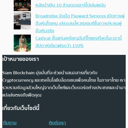
หลังนำเงิน 10 ล้านดอลลาร์ไปเล่นพนัน
Broadridge จับมือ Payward Services เปิดทางผู้
ถือหุ้นโทเคน xStocksโหวตลงมติในการประชุมผู้
ถือหุ้นจริง
Cashcat ขึ้นแท่นเหรียญมีมที่โตแรงที่สุดในเวลานี้
สัปดาห์เดียวพุ่งกว่า 150%
เป้าหมายของเรา
Siam Blockchain มุ่งมั่นที่จะช่วยนำเสนอสารเกี่ยวกับ
Cryptocurrency และเทคโนโลยีบล็อกเชนเพื่อคนไทย ในภาษาไทย เรา
รวบรวมข้อมูลส่วนใหญ่จากเว็บไซต์และเว็บบอร์ดต่างประเทศและนำมา
แปลส่งตรงถึงฟีดคุณ
เกี่ยวกับเว็บไซต์นี้
ทีมงาน
ติดต่อเรา