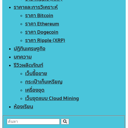
ราคาและการวิเคราะห์
ราคา Bitcoin
ราคา Ethereum
ราคา Dogecoin
ราคา Ripple (XRP)
ปฏิทินเศรษฐกิจ
บทความ
รีวิวผลิตภัณฑ์
เว็บซื้อขาย
กระเป๋าเก็บเหรียญ
เครื่องขุด
เว็บขุดแบบ Cloud Mining
ห้องเรียน