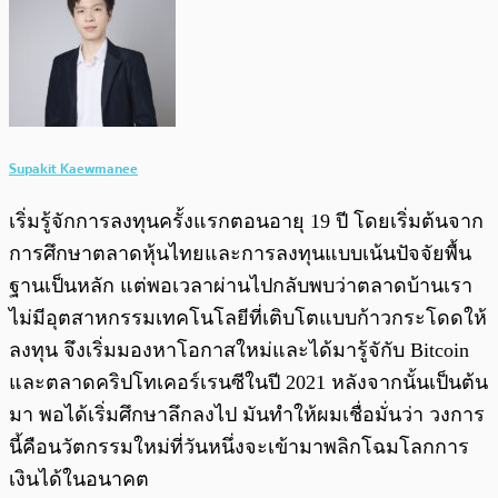
Supakit Kaewmanee
เริ่มรู้จักการลงทุนครั้งแรกตอนอายุ 19 ปี โดยเริ่มต้นจาก
การศึกษาตลาดหุ้นไทยและการลงทุนแบบเน้นปัจจัยพื้น
ฐานเป็นหลัก แต่พอเวลาผ่านไปกลับพบว่าตลาดบ้านเรา
ไม่มีอุตสาหกรรมเทคโนโลยีที่เติบโตแบบก้าวกระโดดให้
ลงทุน จึงเริ่มมองหาโอกาสใหม่และได้มารู้จักับ Bitcoin
และตลาดคริปโทเคอร์เรนซีในปี 2021 หลังจากนั้นเป็นต้น
มา พอได้เริ่มศึกษาลึกลงไป มันทำให้ผมเชื่อมั่นว่า วงการ
นี้คือนวัตกรรมใหม่ที่วันหนึ่งจะเข้ามาพลิกโฉมโลกการ
เงินได้ในอนาคต