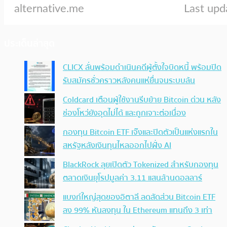
ประเด็นล่าสุด
CLICX ลั่นพร้อมดำเนินคดีผู้ตั้งใจบิดหนี้ พร้อมปิด
รับสมัครชั่วคราวหลังคนแห่ยื่นจนระบบล้น
Coldcard เตือนผู้ใช้งานรีบย้าย Bitcoin ด่วน หลัง
ช่องโหว่ยังอุดไม่ได้ และถูกเจาะต่อเนื่อง
กองทุน Bitcoin ETF เจ๊งและปิดตัวเป็นแห่งแรกใน
สหรัฐหลังเงินทุนไหลออกไปฝั่ง AI
BlackRock ลุยเปิดตัว Tokenized สำหรับกองทุน
ตลาดเงินยุโรปมูลค่า 3.11 แสนล้านดอลลาร์
แบงก์ใหญ่สุดของอิตาลี ลดสัดส่วน Bitcoin ETF
ลง 99% หันลงทุน ใน Ethereum แทนถึง 3 เท่า