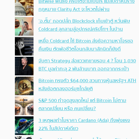
Bitwise ฟันธง คริปโตจะไม่เป็นไร แม้สัปดาห์นี้ร่าง
กฎหมาย Clarity Act จะโหวตไม่ผ่าน
‘อ.ตั๊ม’ ถอดปลั้ก Blockclock เก็บเข้าตู้ หวั่นพิษ
Coldcard ลุกลามสู่อุปกรณ์คริปโทฯ ในบ้าน
เหยื่อ Coldcard ใช้ Bitcoin ส่งข้อความหาโจรขอ
คืนเงิน ตัดพ้อชีวิตโอนกลับมาสักนิดก็ยังดี
จับตา Strategy ส่อแววเทขายรอบ 4 ? โอน 1,030
BTC มูลค่าทะลุ 2 พันล้านบาท ออกจากกระเป๋า
Bitcoin ทรงตัว $64,000 สวนทางหุ้นสหรัฐฯ ATH
หลังข้อตกลงฮอร์มุซใกล้ยุติ
S&P 500 ทำจุดสูงสุดใหม่ แต่ Bitcoin ไม่ตาม
ตลาดเปลี่ยน หรือ คนเปลี่ยน?
3 เหตุผลทำไมราคา Cardano (Ada) ถึงพุ่งแรง
22% ในสัปดาห์เดียว