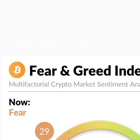
สภาวะตลาด (ความกลัว vs ความโลภ)