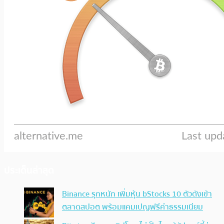
ประเด็นล่าสุด
Binance รุกหนัก เพิ่มหุ้น bStocks 10 ตัวดังเข้า
ตลาดสปอต พร้อมแคมเปญฟรีค่าธรรมเนียม