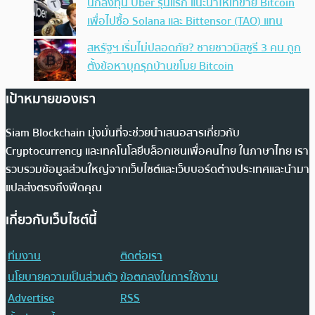
นักลงทุน Uber รุ่นแรก แนะนำให้เทขาย Bitcoin
เพื่อไปซื้อ Solana และ Bittensor (TAO) แทน
สหรัฐฯ เริ่มไม่ปลอดภัย? ชายชาวมิสซูรี 3 คน ถูก
ตั้งข้อหาบุกรุกบ้านขโมย Bitcoin
เป้าหมายของเรา
Siam Blockchain มุ่งมั่นที่จะช่วยนำเสนอสารเกี่ยวกับ
Cryptocurrency และเทคโนโลยีบล็อกเชนเพื่อคนไทย ในภาษาไทย เรา
รวบรวมข้อมูลส่วนใหญ่จากเว็บไซต์และเว็บบอร์ดต่างประเทศและนำมา
แปลส่งตรงถึงฟีดคุณ
เกี่ยวกับเว็บไซต์นี้
ทีมงาน
ติดต่อเรา
นโยบายความเป็นส่วนตัว
ข้อตกลงในการใช้งาน
Advertise
RSS