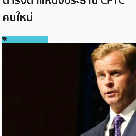
ดำรงตำแหน่งประธาน CFTC
คนใหม่
ข่าวคริปโตเคอเรนซี่