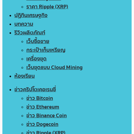
ราคา Ripple (XRP)
ปฏิทินเศรษฐกิจ
บทความ
รีวิวผลิตภัณฑ์
เว็บซื้อขาย
กระเป๋าเก็บเหรียญ
เครื่องขุด
เว็บขุดแบบ Cloud Mining
ห้องเรียน
ข่าวคริปโตเคอเรนซี่
ข่าว Bitcoin
ข่าว Ethereum
ข่าว Binance Coin
ข่าว Dogecoin
ข่าว Ripple (XRP)