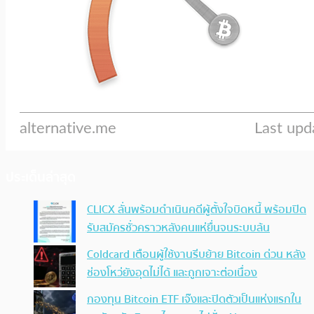
ประเด็นล่าสุด
CLICX ลั่นพร้อมดำเนินคดีผู้ตั้งใจบิดหนี้ พร้อมปิด
รับสมัครชั่วคราวหลังคนแห่ยื่นจนระบบล้น
Coldcard เตือนผู้ใช้งานรีบย้าย Bitcoin ด่วน หลัง
ช่องโหว่ยังอุดไม่ได้ และถูกเจาะต่อเนื่อง
กองทุน Bitcoin ETF เจ๊งและปิดตัวเป็นแห่งแรกใน