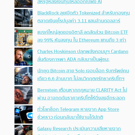
สหรัฐหลังเงินทุนไหลออกไปฝั่ง AI
BlackRock ลุยเปิดตัว Tokenized สำหรับกองทุน
ตลาดเงินยุโรปมูลค่า 3.11 แสนล้านดอลลาร์
แบงก์ใหญ่สุดของอิตาลี ลดสัดส่วน Bitcoin ETF
ลง 99% หันลงทุน ใน Ethereum แทนถึง 3 เท่า
Charles Hoskinson ปลุกพลังคอมมูฯ Cardano
ลั่นต้องการพา ADA กลับมาเป็นผู้ชนะ
นักขุด Bitcoin สาย Solo เจอบล็อก รับทรัพย์คน
เดียว 6.6 ล้านบาท ไม่สนวิกฤตศรัทธาคริปโทฯ
Bernstein เตือนหากกฎหมาย CLARITY Act ไม่
ผ่าน อาจกดดันราคาคริปโตให้ดิ่งลงอีกระลอก
ทั่วโลกช็อก Telegram หายจาก App Store
ชั่วคราว ก่อนกลับมาใช้งานได้ปกติ
Galaxy Research ประเมินความเสียหายจาก