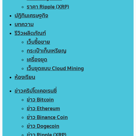
ราคา Ripple (XRP)
ปฏิทินเศรษฐกิจ
บทความ
รีวิวผลิตภัณฑ์
เว็บซื้อขาย
กระเป๋าเก็บเหรียญ
เครื่องขุด
เว็บขุดแบบ Cloud Mining
ห้องเรียน
ข่าวคริปโตเคอเรนซี่
ข่าว Bitcoin
ข่าว Ethereum
ข่าว Binance Coin
ข่าว Dogecoin
ข่าว Ripple (XRP)