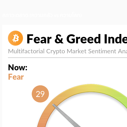
สภาวะตลาด (ความกลัว vs ความโลภ)