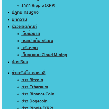
ราคา Ripple (XRP)
ปฏิทินเศรษฐกิจ
บทความ
รีวิวผลิตภัณฑ์
เว็บซื้อขาย
กระเป๋าเก็บเหรียญ
เครื่องขุด
เว็บขุดแบบ Cloud Mining
ห้องเรียน
ข่าวคริปโตเคอเรนซี่
ข่าว Bitcoin
ข่าว Ethereum
ข่าว Binance Coin
ข่าว Dogecoin
ข่าว Ripple (XRP)