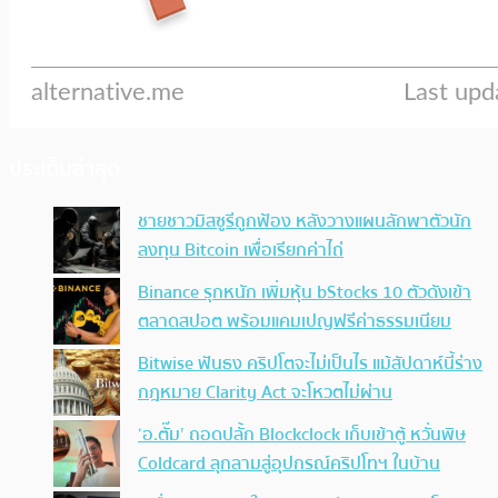
ประเด็นล่าสุด
ชายชาวมิสซูรีถูกฟ้อง หลังวางแผนลักพาตัวนัก
ลงทุน Bitcoin เพื่อเรียกค่าไถ่
Binance รุกหนัก เพิ่มหุ้น bStocks 10 ตัวดังเข้า
ตลาดสปอต พร้อมแคมเปญฟรีค่าธรรมเนียม
Bitwise ฟันธง คริปโตจะไม่เป็นไร แม้สัปดาห์นี้ร่าง
กฎหมาย Clarity Act จะโหวตไม่ผ่าน
‘อ.ตั๊ม’ ถอดปลั้ก Blockclock เก็บเข้าตู้ หวั่นพิษ
Coldcard ลุกลามสู่อุปกรณ์คริปโทฯ ในบ้าน