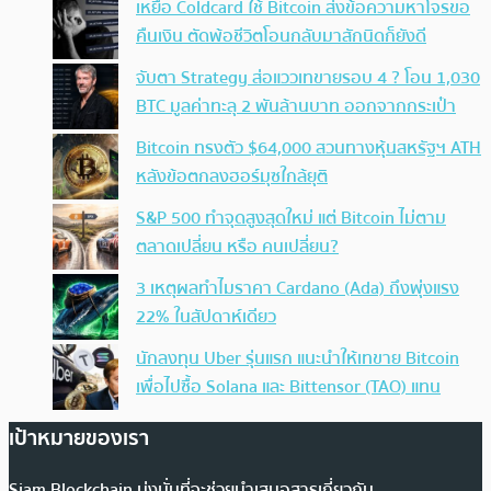
เหยื่อ Coldcard ใช้ Bitcoin ส่งข้อความหาโจรขอ
คืนเงิน ตัดพ้อชีวิตโอนกลับมาสักนิดก็ยังดี
จับตา Strategy ส่อแววเทขายรอบ 4 ? โอน 1,030
BTC มูลค่าทะลุ 2 พันล้านบาท ออกจากกระเป๋า
Bitcoin ทรงตัว $64,000 สวนทางหุ้นสหรัฐฯ ATH
หลังข้อตกลงฮอร์มุซใกล้ยุติ
S&P 500 ทำจุดสูงสุดใหม่ แต่ Bitcoin ไม่ตาม
ตลาดเปลี่ยน หรือ คนเปลี่ยน?
3 เหตุผลทำไมราคา Cardano (Ada) ถึงพุ่งแรง
22% ในสัปดาห์เดียว
นักลงทุน Uber รุ่นแรก แนะนำให้เทขาย Bitcoin
เพื่อไปซื้อ Solana และ Bittensor (TAO) แทน
เป้าหมายของเรา
Siam Blockchain มุ่งมั่นที่จะช่วยนำเสนอสารเกี่ยวกับ