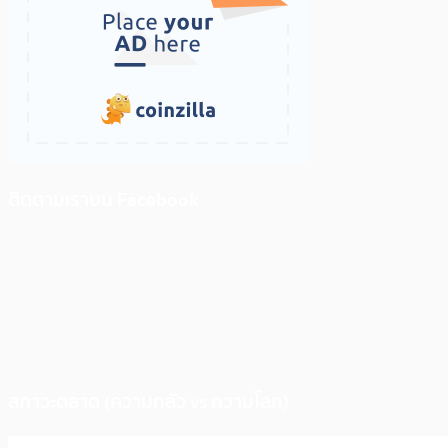
ติดตามเราบน Facebook
สภาวะตลาด (ความกลัว vs ความโลภ)