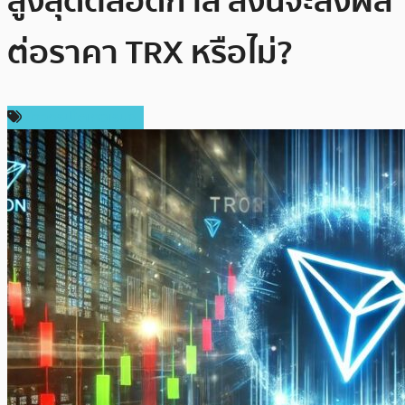
สูงสุดตลอดกาล สิ่งนี่จะส่งผล
ต่อราคา TRX หรือไม่?
ข่าวคริปโตเคอเรนซี่