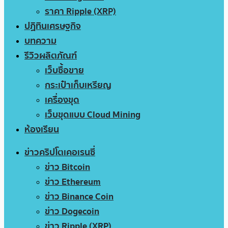
ราคา Ripple (XRP)
ปฏิทินเศรษฐกิจ
บทความ
รีวิวผลิตภัณฑ์
เว็บซื้อขาย
กระเป๋าเก็บเหรียญ
เครื่องขุด
เว็บขุดแบบ Cloud Mining
ห้องเรียน
ข่าวคริปโตเคอเรนซี่
ข่าว Bitcoin
ข่าว Ethereum
ข่าว Binance Coin
ข่าว Dogecoin
ข่าว Ripple (XRP)