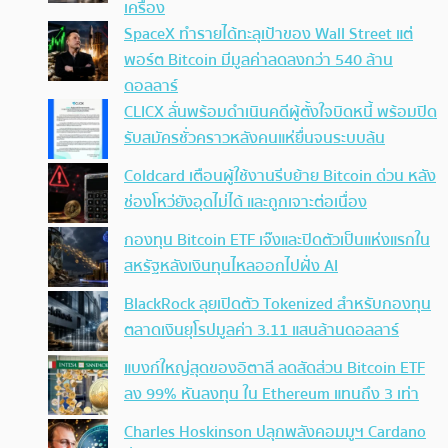
เครื่อง
SpaceX ทำรายได้ทะลุเป้าของ Wall Street แต่
พอร์ต Bitcoin มีมูลค่าลดลงกว่า 540 ล้าน
ดอลลาร์
CLICX ลั่นพร้อมดำเนินคดีผู้ตั้งใจบิดหนี้ พร้อมปิด
รับสมัครชั่วคราวหลังคนแห่ยื่นจนระบบล้น
Coldcard เตือนผู้ใช้งานรีบย้าย Bitcoin ด่วน หลัง
ช่องโหว่ยังอุดไม่ได้ และถูกเจาะต่อเนื่อง
กองทุน Bitcoin ETF เจ๊งและปิดตัวเป็นแห่งแรกใน
สหรัฐหลังเงินทุนไหลออกไปฝั่ง AI
BlackRock ลุยเปิดตัว Tokenized สำหรับกองทุน
ตลาดเงินยุโรปมูลค่า 3.11 แสนล้านดอลลาร์
แบงก์ใหญ่สุดของอิตาลี ลดสัดส่วน Bitcoin ETF
ลง 99% หันลงทุน ใน Ethereum แทนถึง 3 เท่า
Charles Hoskinson ปลุกพลังคอมมูฯ Cardano