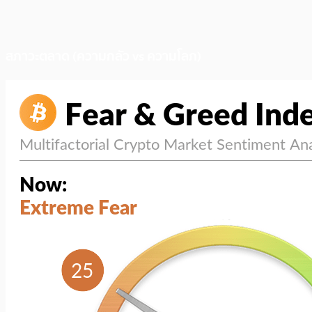
สภาวะตลาด (ความกลัว vs ความโลภ)