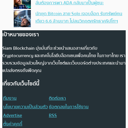
ลั่นต้องการพา ADA กลับมาเป็นผู้ชนะ
นักขุด Bitcoin สาย Solo เจอบล็อก รับทรัพย์คน
เดียว 6.6 ล้านบาท ไม่สนวิกฤตศรัทธาคริปโทฯ
เป้าหมายของเรา
Siam Blockchain มุ่งมั่นที่จะช่วยนำเสนอสารเกี่ยวกับ
Cryptocurrency และเทคโนโลยีบล็อกเชนเพื่อคนไทย ในภาษาไทย เรา
รวบรวมข้อมูลส่วนใหญ่จากเว็บไซต์และเว็บบอร์ดต่างประเทศและนำมา
แปลส่งตรงถึงฟีดคุณ
เกี่ยวกับเว็บไซต์นี้
ทีมงาน
ติดต่อเรา
นโยบายความเป็นส่วนตัว
ข้อตกลงในการใช้งาน
Advertise
RSS
ตั้งค่าคุกกี้