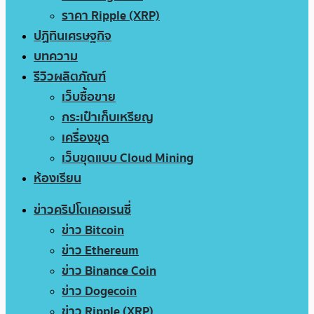
ราคา Ripple (XRP)
ปฏิทินเศรษฐกิจ
บทความ
รีวิวผลิตภัณฑ์
เว็บซื้อขาย
กระเป๋าเก็บเหรียญ
เครื่องขุด
เว็บขุดแบบ Cloud Mining
ห้องเรียน
ข่าวคริปโตเคอเรนซี่
ข่าว Bitcoin
ข่าว Ethereum
ข่าว Binance Coin
ข่าว Dogecoin
ข่าว Ripple (XRP)