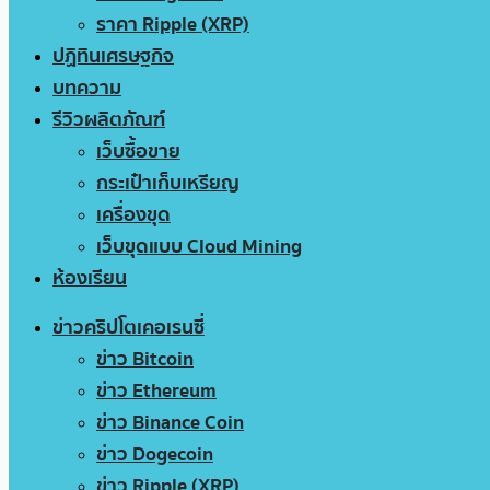
ราคา Ripple (XRP)
ปฏิทินเศรษฐกิจ
บทความ
รีวิวผลิตภัณฑ์
เว็บซื้อขาย
กระเป๋าเก็บเหรียญ
เครื่องขุด
เว็บขุดแบบ Cloud Mining
ห้องเรียน
ข่าวคริปโตเคอเรนซี่
ข่าว Bitcoin
ข่าว Ethereum
ข่าว Binance Coin
ข่าว Dogecoin
ข่าว Ripple (XRP)