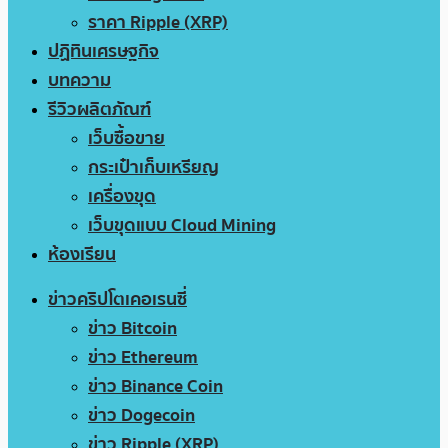
ราคา Ripple (XRP)
ปฏิทินเศรษฐกิจ
บทความ
รีวิวผลิตภัณฑ์
เว็บซื้อขาย
กระเป๋าเก็บเหรียญ
เครื่องขุด
เว็บขุดแบบ Cloud Mining
ห้องเรียน
ข่าวคริปโตเคอเรนซี่
ข่าว Bitcoin
ข่าว Ethereum
ข่าว Binance Coin
ข่าว Dogecoin
ข่าว Ripple (XRP)