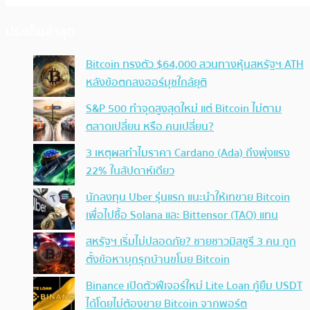
ประเด็นล่าสุด
Bitcoin ทรงตัว $64,000 สวนทางหุ้นสหรัฐฯ ATH
หลังข้อตกลงฮอร์มุซใกล้ยุติ
S&P 500 ทำจุดสูงสุดใหม่ แต่ Bitcoin ไม่ตาม
ตลาดเปลี่ยน หรือ คนเปลี่ยน?
3 เหตุผลทำไมราคา Cardano (Ada) ถึงพุ่งแรง
22% ในสัปดาห์เดียว
นักลงทุน Uber รุ่นแรก แนะนำให้เทขาย Bitcoin
เพื่อไปซื้อ Solana และ Bittensor (TAO) แทน
สหรัฐฯ เริ่มไม่ปลอดภัย? ชายชาวมิสซูรี 3 คน ถูก
ตั้งข้อหาบุกรุกบ้านขโมย Bitcoin
Binance เปิดตัวฟีเจอร์ใหม่ Lite Loan กู้ยืม USDT
ได้โดยไม่ต้องขาย Bitcoin จากพอร์ต