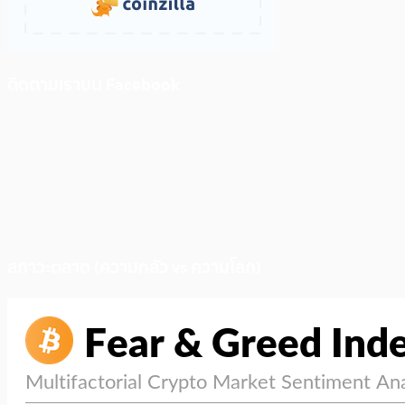
ติดตามเราบน Facebook
สภาวะตลาด (ความกลัว vs ความโลภ)