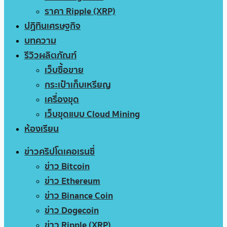
ราคา Ripple (XRP)
ปฏิทินเศรษฐกิจ
บทความ
รีวิวผลิตภัณฑ์
เว็บซื้อขาย
กระเป๋าเก็บเหรียญ
เครื่องขุด
เว็บขุดแบบ Cloud Mining
ห้องเรียน
ข่าวคริปโตเคอเรนซี่
ข่าว Bitcoin
ข่าว Ethereum
ข่าว Binance Coin
ข่าว Dogecoin
ข่าว Ripple (XRP)