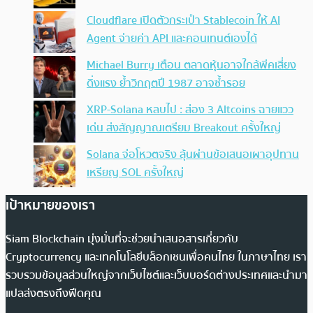
Cloudflare เปิดตัวกระเป๋า Stablecoin ให้ AI
Agent จ่ายค่า API และคอนเทนต์เองได้
Michael Burry เตือน ตลาดหุ้นอาจใกล้พีคเสี่ยง
ดิ่งแรง ย้ำวิกฤตปี 1987 อาจซ้ำรอย
XRP-Solana หลบไป : ส่อง 3 Altcoins ฉายแวว
เด่น ส่งสัญญาณเตรียม Breakout ครั้งใหญ่
Solana จ่อโหวตจริง ลุ้นผ่านข้อเสนอเผาอุปทาน
เหรียญ SOL ครั้งใหญ่
เป้าหมายของเรา
Siam Blockchain มุ่งมั่นที่จะช่วยนำเสนอสารเกี่ยวกับ
Cryptocurrency และเทคโนโลยีบล็อกเชนเพื่อคนไทย ในภาษาไทย เรา
รวบรวมข้อมูลส่วนใหญ่จากเว็บไซต์และเว็บบอร์ดต่างประเทศและนำมา
แปลส่งตรงถึงฟีดคุณ