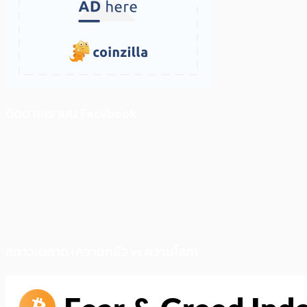
ติดตามเราบน Facebook
สภาวะตลาด (ความกลัว vs ความโลภ)