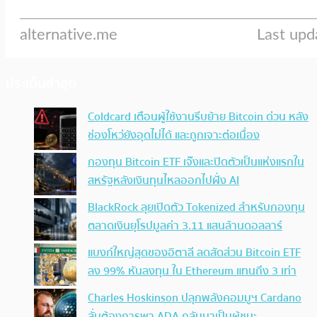
ประเด็นล่าสุด
Coldcard เตือนผู้ใช้งานรีบย้าย Bitcoin ด่วน หลัง
ช่องโหว่ยังอุดไม่ได้ และถูกเจาะต่อเนื่อง
กองทุน Bitcoin ETF เจ๊งและปิดตัวเป็นแห่งแรกใน
สหรัฐหลังเงินทุนไหลออกไปฝั่ง AI
BlackRock ลุยเปิดตัว Tokenized สำหรับกองทุน
ตลาดเงินยุโรปมูลค่า 3.11 แสนล้านดอลลาร์
แบงก์ใหญ่สุดของอิตาลี ลดสัดส่วน Bitcoin ETF
ลง 99% หันลงทุน ใน Ethereum แทนถึง 3 เท่า
Charles Hoskinson ปลุกพลังคอมมูฯ Cardano
ลั่นต้องการพา ADA กลับมาเป็นผู้ชนะ