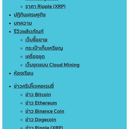
ราคา Ripple (XRP)
ปฏิทินเศรษฐกิจ
บทความ
รีวิวผลิตภัณฑ์
เว็บซื้อขาย
กระเป๋าเก็บเหรียญ
เครื่องขุด
เว็บขุดแบบ Cloud Mining
ห้องเรียน
ข่าวคริปโตเคอเรนซี่
ข่าว Bitcoin
ข่าว Ethereum
ข่าว Binance Coin
ข่าว Dogecoin
ข่าว Ripple (XRP)