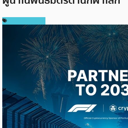
ผู้นำในพันธมิตรด้านกีฬาโลก
ข่าวคริปโตเคอเรนซี่