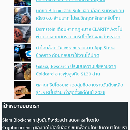
นักขุด Bitcoin สาย Solo เจอบล็อก รับทรัพย์คน
เดียว 6.6 ล้านบาท ไม่สนวิกฤตศรัทธาคริปโทฯ
Bernstein เตือนหากกฎหมาย CLARITY Act ไม่
ผ่าน อาจกดดันราคาคริปโตให้ดิ่งลงอีกระลอก
ทั่วโลกช็อก Telegram หายจาก App Store
ชั่วคราว ก่อนกลับมาใช้งานได้ปกติ
Galaxy Research ประเมินความเสียหายจาก
Coldcard อาจพุ่งสูงถึง $130 ล้าน
ตลาดคริปโตซบเซา วอลุ่มซื้อขายรายวันดิ่งเหลือ
$1.5 หมื่นล้าน ต่ำสุดตั้งแต่ต้นปี 2026
เป้าหมายของเรา
Siam Blockchain มุ่งมั่นที่จะช่วยนำเสนอสารเกี่ยวกับ
Cryptocurrency และเทคโนโลยีบล็อกเชนเพื่อคนไทย ในภาษาไทย เรา