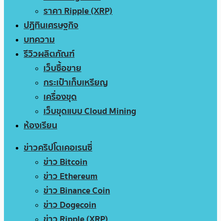
ราคา Ripple (XRP)
ปฏิทินเศรษฐกิจ
บทความ
รีวิวผลิตภัณฑ์
เว็บซื้อขาย
กระเป๋าเก็บเหรียญ
เครื่องขุด
เว็บขุดแบบ Cloud Mining
ห้องเรียน
ข่าวคริปโตเคอเรนซี่
ข่าว Bitcoin
ข่าว Ethereum
ข่าว Binance Coin
ข่าว Dogecoin
ข่าว Ripple (XRP)