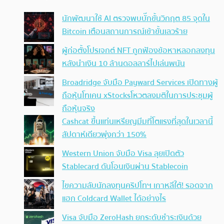
นักพัฒนาใช้ AI ตรวจพบบั๊กขั้นวิกฤต 85 จุดใน
Bitcoin เตือนสถานการณ์เข้าขั้นเลวร้าย
ผู้ก่อตั้งโปรเจกต์ NFT ถูกฟ้องข้อหาหลอกลงทุน
หลังนำเงิน 10 ล้านดอลลาร์ไปเล่นพนัน
Broadridge จับมือ Payward Services เปิดทางผู้
ถือหุ้นโทเคน xStocksโหวตลงมติในการประชุมผู้
ถือหุ้นจริง
Cashcat ขึ้นแท่นเหรียญมีมที่โตแรงที่สุดในเวลานี้
สัปดาห์เดียวพุ่งกว่า 150%
Western Union จับมือ Visa ลุยเปิดตัว
Stablecard ดันโอนเงินผ่าน Stablecoin
ไขความลับนักลงทุนคริปโทฯ เกาหลีใต้! รอดจาก
แฮก Coldcard Wallet ได้อย่างไร
Visa จับมือ ZeroHash ยกระดับชำระเงินด้วย