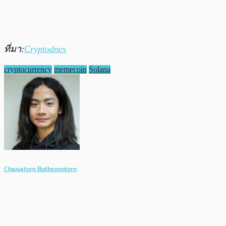
ที่มา:
Cryptodnes
cryptocurrency
memecoin
Solana
Chaiyatorn Buthsoontorn