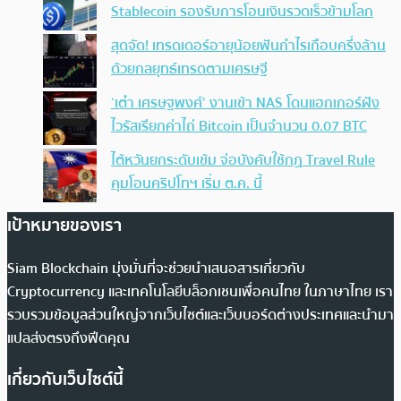
Stablecoin รองรับการโอนเงินรวดเร็วข้ามโลก
สุดจัด! เทรดเดอร์อายุน้อยฟันกำไรเกือบครึ่งล้าน
ด้วยกลยุทธ์เทรดตามเศรษฐี
‘เต๋า เศรษฐพงศ์’ งานเข้า NAS โดนแฮกเกอร์ฝัง
ไวรัสเรียกค่าไถ่ Bitcoin เป็นจำนวน 0.07 BTC
ไต้หวันยกระดับเข้ม จ่อบังคับใช้กฏ Travel Rule
คุมโอนคริปโทฯ เริ่ม ต.ค. นี้
เป้าหมายของเรา
Siam Blockchain มุ่งมั่นที่จะช่วยนำเสนอสารเกี่ยวกับ
Cryptocurrency และเทคโนโลยีบล็อกเชนเพื่อคนไทย ในภาษาไทย เรา
รวบรวมข้อมูลส่วนใหญ่จากเว็บไซต์และเว็บบอร์ดต่างประเทศและนำมา
แปลส่งตรงถึงฟีดคุณ
เกี่ยวกับเว็บไซต์นี้