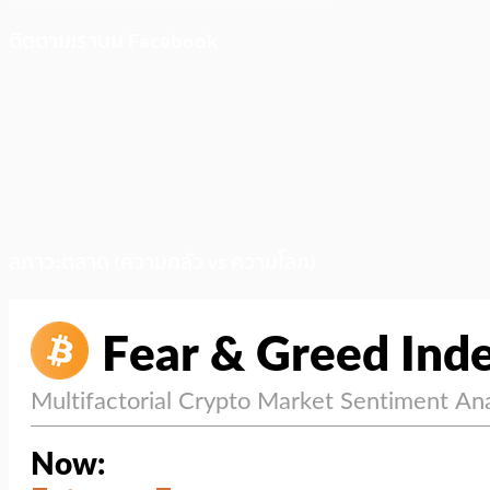
ติดตามเราบน Facebook
สภาวะตลาด (ความกลัว vs ความโลภ)