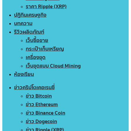
ราคา Ripple (XRP)
ปฏิทินเศรษฐกิจ
บทความ
รีวิวผลิตภัณฑ์
เว็บซื้อขาย
กระเป๋าเก็บเหรียญ
เครื่องขุด
เว็บขุดแบบ Cloud Mining
ห้องเรียน
ข่าวคริปโตเคอเรนซี่
ข่าว Bitcoin
ข่าว Ethereum
ข่าว Binance Coin
ข่าว Dogecoin
ข่าว Ripple (XRP)