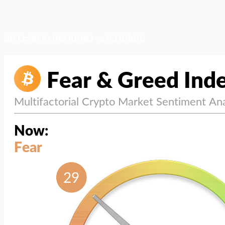
สภาวะตลาด (ความกลัว vs ความโลภ)