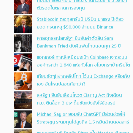
ถอดบทเรียน 40 ปี ‘กรณ์ จาติกวณิช’ ชี้ 5 วิธีเอา
ตัวรอดในตลาดการลงทุน
Stablecoin ตระกูลทรัมป์ USD1 มาแรง ปีเดียว
ยอดเทรดทะลุ $50,000 ล้านบน Binance
ศาลอุทธรณ์สหรัฐฯ ยืนยันคำตัดสิน Sam
Bankman-Fried ดับฝันพ้นโทษนอนคุก 25 ปี
แฮกเกอร์เกาหลีเหนือมุ่งเป้า Coinbase เจาะระบบ
องค์กรกว่า 1,640 แห่งทั่วโลก ขโมยกระเป๋าคริปโต
เทียบชัดๆ! ฝากคริปโทฯ ไว้บน Exchange หรือเก็บ
เอง อันไหนปลอดภัยกว่า?
สหรัฐฯ ยืนยันเลื่อนโหวต Clarity Act ถึงเดือน
ก.ย. ติดล็อก 3 ประเด็นขัดแย้งยังไร้ข้อสรุป
Michael Saylor ยอมรับ ChatGPT มีส่วนช่วยให้
Strategy ระดมทุนได้สูงถึง 1.5 หมื่นล้านดอลลาร์