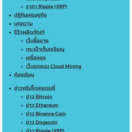
ราคา Ripple (XRP)
ปฏิทินเศรษฐกิจ
บทความ
รีวิวผลิตภัณฑ์
เว็บซื้อขาย
กระเป๋าเก็บเหรียญ
เครื่องขุด
เว็บขุดแบบ Cloud Mining
ห้องเรียน
ข่าวคริปโตเคอเรนซี่
ข่าว Bitcoin
ข่าว Ethereum
ข่าว Binance Coin
ข่าว Dogecoin
ข่าว Ripple (XRP)