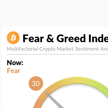
สภาวะตลาด (ความกลัว vs ความโลภ)