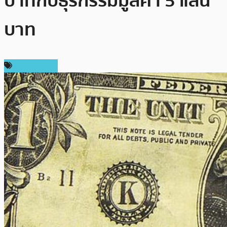
บาทกับธุรกรรมมูลค่า 5 แสน
บาท
ข่าว Bitcoin