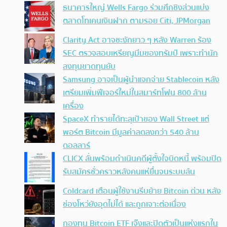
ธนาคารใหญ่ Wells Fargo ร่วมศึกชิงส่วนแบ่ง
ตลาดโทเคนเงินฝาก ตามรอย Citi, JPMorgan
Clarity Act อาจชะงักยาว ๆ หลัง Warren ร้อง
SEC ตรวจสอบเหรียญมีมของทรัมป์ เพราะทำนัก
ลงทุนขาดทุนยับ
Samsung อาจเป็นผู้นำแจกจ่าย Stablecoin หลัง
เตรียมเพิ่มฟีเจอร์ใหม่ในสมาร์ทโฟน 800 ล้าน
เครื่อง
SpaceX ทำรายได้ทะลุเป้าของ Wall Street แต่
พอร์ต Bitcoin มีมูลค่าลดลงกว่า 540 ล้าน
ดอลลาร์
CLICX ลั่นพร้อมดำเนินคดีผู้ตั้งใจบิดหนี้ พร้อมปิด
รับสมัครชั่วคราวหลังคนแห่ยื่นจนระบบล้น
Coldcard เตือนผู้ใช้งานรีบย้าย Bitcoin ด่วน หลัง
ช่องโหว่ยังอุดไม่ได้ และถูกเจาะต่อเนื่อง
กองทุน Bitcoin ETF เจ๊งและปิดตัวเป็นแห่งแรกใน