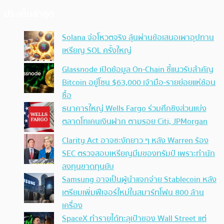
ประเด็นล่าสุด
Solana จ่อโหวตจริง ลุ้นผ่านข้อเสนอเผาอุปทาน
เหรียญ SOL ครั้งใหญ่
Glassnode เปิดข้อมูล On-Chain ชี้แนวรับสำคัญ
Bitcoin อยู่โซน $63,000 เจ้ามือ-รายย่อยแห่ช้อน
ซื้อ
ธนาคารใหญ่ Wells Fargo ร่วมศึกชิงส่วนแบ่ง
ตลาดโทเคนเงินฝาก ตามรอย Citi, JPMorgan
Clarity Act อาจชะงักยาว ๆ หลัง Warren ร้อง
SEC ตรวจสอบเหรียญมีมของทรัมป์ เพราะทำนัก
ลงทุนขาดทุนยับ
Samsung อาจเป็นผู้นำแจกจ่าย Stablecoin หลัง
เตรียมเพิ่มฟีเจอร์ใหม่ในสมาร์ทโฟน 800 ล้าน
เครื่อง
SpaceX ทำรายได้ทะลุเป้าของ Wall Street แต่