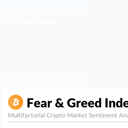
ติดตามเราบน Facebook
สภาวะตลาด (ความกลัว vs ความโลภ)