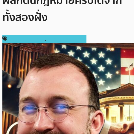
ผลักดันกฎหมายคริปโตจาก
ทั้งสองฝั่ง
กฎหมายและรัฐบาล
,
ข่าวคริปโตเคอเรนซี่