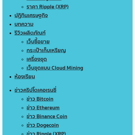
ราคา Ripple (XRP)
ปฏิทินเศรษฐกิจ
บทความ
รีวิวผลิตภัณฑ์
เว็บซื้อขาย
กระเป๋าเก็บเหรียญ
เครื่องขุด
เว็บขุดแบบ Cloud Mining
ห้องเรียน
ข่าวคริปโตเคอเรนซี่
ข่าว Bitcoin
ข่าว Ethereum
ข่าว Binance Coin
ข่าว Dogecoin
ข่าว Ripple (XRP)