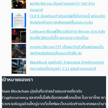
พอร์ต Bitcoin มีมูลค่าลดลงกว่า 540 ล้าน
ดอลลาร์
CLICX ลั่นพร้อมดำเนินคดีผู้ตั้งใจบิดหนี้ พร้อมปิด
รับสมัครชั่วคราวหลังคนแห่ยื่นจนระบบล้น
Coldcard เตือนผู้ใช้งานรีบย้าย Bitcoin ด่วน หลัง
ช่องโหว่ยังอุดไม่ได้ และถูกเจาะต่อเนื่อง
กองทุน Bitcoin ETF เจ๊งและปิดตัวเป็นแห่งแรกใน
สหรัฐหลังเงินทุนไหลออกไปฝั่ง AI
BlackRock ลุยเปิดตัว Tokenized สำหรับกองทุน
ตลาดเงินยุโรปมูลค่า 3.11 แสนล้านดอลลาร์
เป้าหมายของเรา
Siam Blockchain มุ่งมั่นที่จะช่วยนำเสนอสารเกี่ยวกับ
Cryptocurrency และเทคโนโลยีบล็อกเชนเพื่อคนไทย ในภาษาไทย เรา
รวบรวมข้อมูลส่วนใหญ่จากเว็บไซต์และเว็บบอร์ดต่างประเทศและนำมา