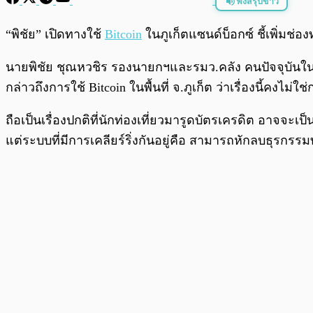
ฟังสรุปข่าว
พร้อมเล่น
“พิชัย” เปิดทางใช้
Bitcoin
ในภูเก็ตแซนด์บ็อกซ์ ชี้เพิ่ม
นายพิชัย ชุณหวชิร รองนายกฯและรมว.คลัง คนปัจจุบันในรั
กล่าวถึงการใช้ Bitcoin ในพื้นที่ จ.ภูเก็ต ว่าเรื่องนี้คงไม่
ถือเป็นเรื่องปกติที่นักท่องเที่ยวมารูดบัตรเครดิต อาจจะเ
แต่ระบบที่มีการเคลียร์ริ่งกันอยู่คือ สามารถหักลบธุรกรรมทา