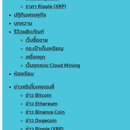
ราคา Ripple (XRP)
ปฏิทินเศรษฐกิจ
บทความ
รีวิวผลิตภัณฑ์
เว็บซื้อขาย
กระเป๋าเก็บเหรียญ
เครื่องขุด
เว็บขุดแบบ Cloud Mining
ห้องเรียน
ข่าวคริปโตเคอเรนซี่
ข่าว Bitcoin
ข่าว Ethereum
ข่าว Binance Coin
ข่าว Dogecoin
ข่าว Ripple (XRP)