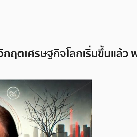
กฤตเศรษฐกิจโลกเริ่มขึ้นแล้ว พ