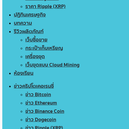
ราคา Ripple (XRP)
ปฏิทินเศรษฐกิจ
บทความ
รีวิวผลิตภัณฑ์
เว็บซื้อขาย
กระเป๋าเก็บเหรียญ
เครื่องขุด
เว็บขุดแบบ Cloud Mining
ห้องเรียน
ข่าวคริปโตเคอเรนซี่
ข่าว Bitcoin
ข่าว Ethereum
ข่าว Binance Coin
ข่าว Dogecoin
ข่าว Ripple (XRP)