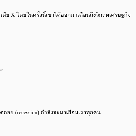
0:00
/
0:00
มีเดีย X โดยในครั้งนี้เขาได้ออกมาเตือนถึงวิกฤตเศรษฐกิจ
?”
จถดถอย (recession) กำลังจะมาเยือนเราทุกคน