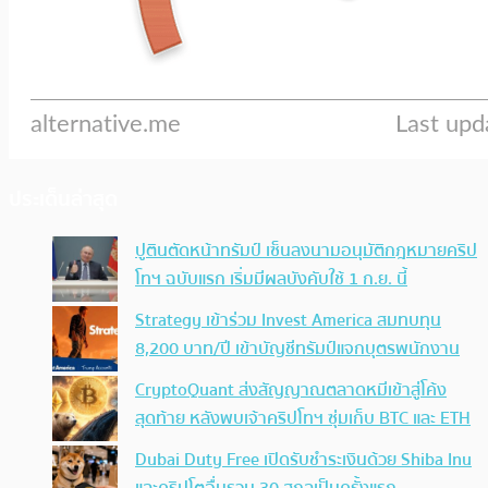
ประเด็นล่าสุด
ปูตินตัดหน้าทรัมป์ เซ็นลงนามอนุมัติกฎหมายคริป
โทฯ ฉบับแรก เริ่มมีผลบังคับใช้ 1 ก.ย. นี้
Strategy เข้าร่วม Invest America สมทบทุน
8,200 บาท/ปี เข้าบัญชีทรัมป์แจกบุตรพนักงาน
CryptoQuant ส่งสัญญาณตลาดหมีเข้าสู่โค้ง
สุดท้าย หลังพบเจ้าคริปโทฯ ซุ่มเก็บ BTC และ ETH
Dubai Duty Free เปิดรับชำระเงินด้วย Shiba Inu