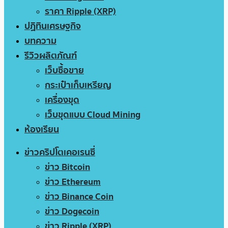
ราคา Ripple (XRP)
ปฏิทินเศรษฐกิจ
บทความ
รีวิวผลิตภัณฑ์
เว็บซื้อขาย
กระเป๋าเก็บเหรียญ
เครื่องขุด
เว็บขุดแบบ Cloud Mining
ห้องเรียน
ข่าวคริปโตเคอเรนซี่
ข่าว Bitcoin
ข่าว Ethereum
ข่าว Binance Coin
ข่าว Dogecoin
ข่าว Ripple (XRP)