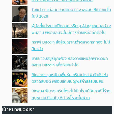
และคริปโตอื่นรวม 30 สกุลเป็นครั้งแรก
Tom Lee เตือนควอนตัมอาจเจาะระบบ Bitcoin ได้
ในปี 2028
ผู้ก่อตั้งประกาศปิดฉากเหรียญ AI Agent มูลค่า 2
พันล้าน พร้อมลั่นจะไม่มีการช่วยเหลืออีกต่อไป
กราฟ Bitcoin ส่งสัญญาณว่าตลาดกระทิงจะไม่มี
อีกแล้ว
ชายชาวมิสซูรีถูกฟ้อง หลังวางแผนลักพาตัวนัก
ลงทุน Bitcoin เพื่อเรียกค่าไถ่
Binance รุกหนัก เพิ่มหุ้น bStocks 10 ตัวดังเข้า
ตลาดสปอต พร้อมแคมเปญฟรีค่าธรรมเนียม
Bitwise ฟันธง คริปโตจะไม่เป็นไร แม้สัปดาห์นี้ร่าง
กฎหมาย Clarity Act จะโหวตไม่ผ่าน
เป้าหมายของเรา