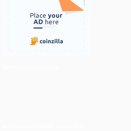
ติดตามเราบน Facebook
สภาวะตลาด (ความกลัว vs ความโลภ)