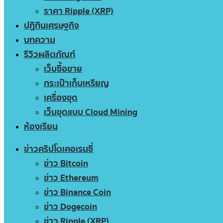
ราคา Ripple (XRP)
ปฏิทินเศรษฐกิจ
บทความ
รีวิวผลิตภัณฑ์
เว็บซื้อขาย
กระเป๋าเก็บเหรียญ
เครื่องขุด
เว็บขุดแบบ Cloud Mining
ห้องเรียน
ข่าวคริปโตเคอเรนซี่
ข่าว Bitcoin
ข่าว Ethereum
ข่าว Binance Coin
ข่าว Dogecoin
ข่าว Ripple (XRP)