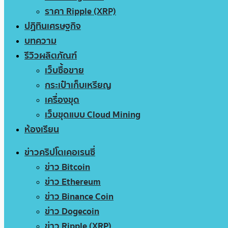
ราคา Ripple (XRP)
ปฏิทินเศรษฐกิจ
บทความ
รีวิวผลิตภัณฑ์
เว็บซื้อขาย
กระเป๋าเก็บเหรียญ
เครื่องขุด
เว็บขุดแบบ Cloud Mining
ห้องเรียน
ข่าวคริปโตเคอเรนซี่
ข่าว Bitcoin
ข่าว Ethereum
ข่าว Binance Coin
ข่าว Dogecoin
ข่าว Ripple (XRP)