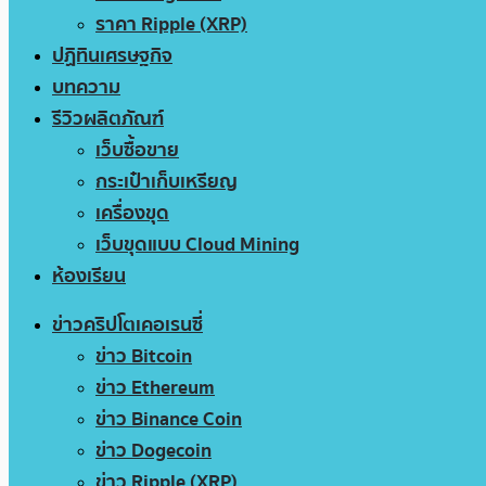
ราคา Ripple (XRP)
ปฏิทินเศรษฐกิจ
บทความ
รีวิวผลิตภัณฑ์
เว็บซื้อขาย
กระเป๋าเก็บเหรียญ
เครื่องขุด
เว็บขุดแบบ Cloud Mining
ห้องเรียน
ข่าวคริปโตเคอเรนซี่
ข่าว Bitcoin
ข่าว Ethereum
ข่าว Binance Coin
ข่าว Dogecoin
ข่าว Ripple (XRP)