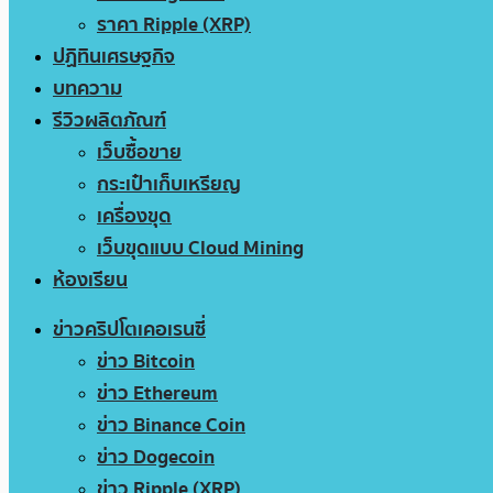
ราคา Ripple (XRP)
ปฏิทินเศรษฐกิจ
บทความ
รีวิวผลิตภัณฑ์
เว็บซื้อขาย
กระเป๋าเก็บเหรียญ
เครื่องขุด
เว็บขุดแบบ Cloud Mining
ห้องเรียน
ข่าวคริปโตเคอเรนซี่
ข่าว Bitcoin
ข่าว Ethereum
ข่าว Binance Coin
ข่าว Dogecoin
ข่าว Ripple (XRP)