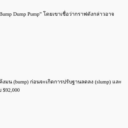
0:00
/
0:00
mp Bump Dump Pump” โดยเขาเชื่อว่ากราฟดังกล่าวอาจ
ณะโค้งมน (bump) ก่อนจะเกิดการปรับฐานลดลง (slump) และ
บ $92,000