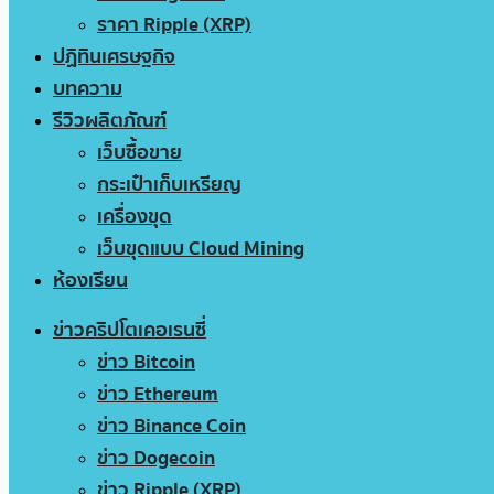
ราคา Ripple (XRP)
ปฏิทินเศรษฐกิจ
บทความ
รีวิวผลิตภัณฑ์
เว็บซื้อขาย
กระเป๋าเก็บเหรียญ
เครื่องขุด
เว็บขุดแบบ Cloud Mining
ห้องเรียน
ข่าวคริปโตเคอเรนซี่
ข่าว Bitcoin
ข่าว Ethereum
ข่าว Binance Coin
ข่าว Dogecoin
ข่าว Ripple (XRP)