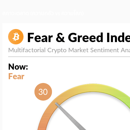
สภาวะตลาด (ความกลัว vs ความโลภ)