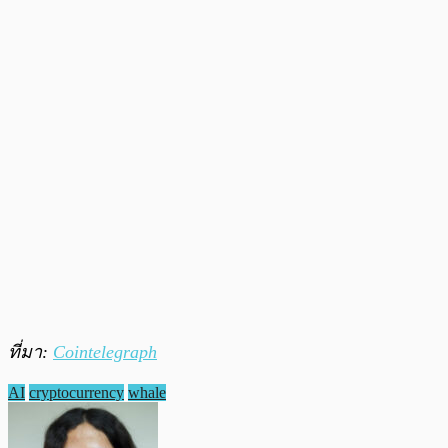
ที่มา:
Cointelegraph
AI
cryptocurrency
whale