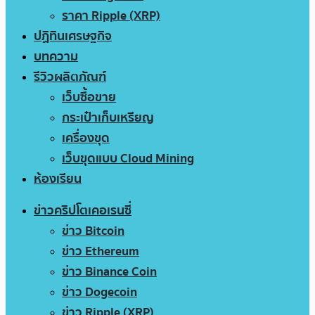
ราคา Ripple (XRP)
ปฏิทินเศรษฐกิจ
บทความ
รีวิวผลิตภัณฑ์
เว็บซื้อขาย
กระเป๋าเก็บเหรียญ
เครื่องขุด
เว็บขุดแบบ Cloud Mining
ห้องเรียน
ข่าวคริปโตเคอเรนซี่
ข่าว Bitcoin
ข่าว Ethereum
ข่าว Binance Coin
ข่าว Dogecoin
ข่าว Ripple (XRP)