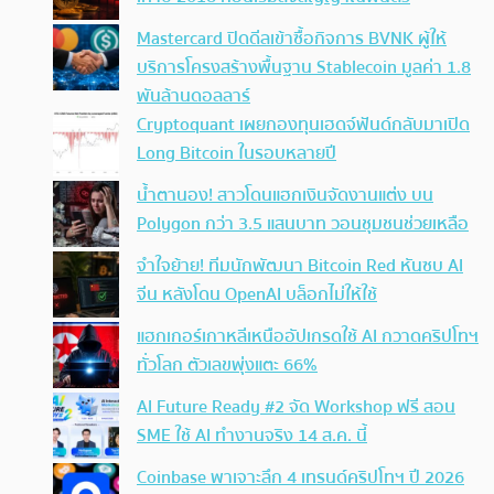
Mastercard ปิดดีลเข้าซื้อกิจการ BVNK ผู้ให้
บริการโครงสร้างพื้นฐาน Stablecoin มูลค่า 1.8
พันล้านดอลลาร์
Cryptoquant เผยกองทุนเฮดจ์ฟันด์กลับมาเปิด
Long Bitcoin ในรอบหลายปี
น้ำตานอง! สาวโดนแฮกเงินจัดงานแต่ง บน
Polygon กว่า 3.5 แสนบาท วอนชุมชนช่วยเหลือ
จำใจย้าย! ทีมนักพัฒนา Bitcoin Red หันซบ AI
จีน หลังโดน OpenAI บล็อกไม่ให้ใช้
แฮกเกอร์เกาหลีเหนืออัปเกรดใช้ AI กวาดคริปโทฯ
ทั่วโลก ตัวเลขพุ่งแตะ 66%
AI Future Ready #2 จัด Workshop ฟรี สอน
SME ใช้ AI ทำงานจริง 14 ส.ค. นี้
Coinbase พาเจาะลึก 4 เทรนด์คริปโทฯ ปี 2026