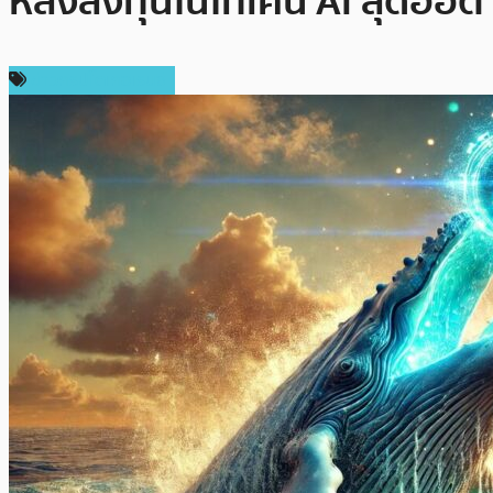
หลังลงทุนในโทเค็น AI สุดฮอต
ข่าวคริปโตเคอเรนซี่