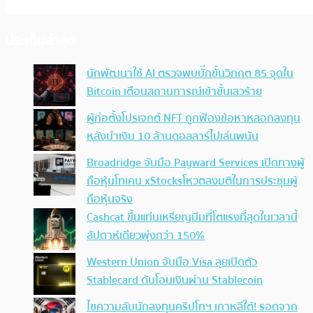
ประเด็นล่าสุด
นักพัฒนาใช้ AI ตรวจพบบั๊กขั้นวิกฤต 85 จุดใน
Bitcoin เตือนสถานการณ์เข้าขั้นเลวร้าย
ผู้ก่อตั้งโปรเจกต์ NFT ถูกฟ้องข้อหาหลอกลงทุน
หลังนำเงิน 10 ล้านดอลลาร์ไปเล่นพนัน
Broadridge จับมือ Payward Services เปิดทางผู้
ถือหุ้นโทเคน xStocksโหวตลงมติในการประชุมผู้
ถือหุ้นจริง
Cashcat ขึ้นแท่นเหรียญมีมที่โตแรงที่สุดในเวลานี้
สัปดาห์เดียวพุ่งกว่า 150%
Western Union จับมือ Visa ลุยเปิดตัว
Stablecard ดันโอนเงินผ่าน Stablecoin
ไขความลับนักลงทุนคริปโทฯ เกาหลีใต้! รอดจาก