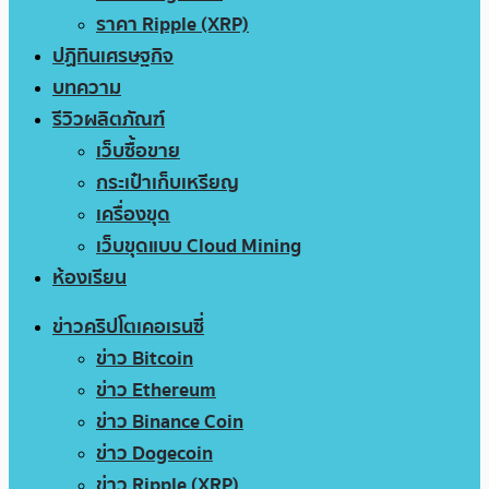
ราคา Ripple (XRP)
ปฏิทินเศรษฐกิจ
บทความ
รีวิวผลิตภัณฑ์
เว็บซื้อขาย
กระเป๋าเก็บเหรียญ
เครื่องขุด
เว็บขุดแบบ Cloud Mining
ห้องเรียน
ข่าวคริปโตเคอเรนซี่
ข่าว Bitcoin
ข่าว Ethereum
ข่าว Binance Coin
ข่าว Dogecoin
ข่าว Ripple (XRP)