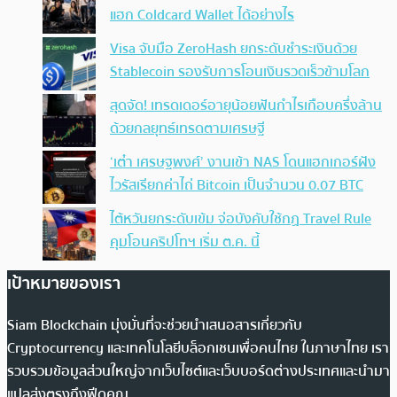
แฮก Coldcard Wallet ได้อย่างไร
Visa จับมือ ZeroHash ยกระดับชำระเงินด้วย
Stablecoin รองรับการโอนเงินรวดเร็วข้ามโลก
สุดจัด! เทรดเดอร์อายุน้อยฟันกำไรเกือบครึ่งล้าน
ด้วยกลยุทธ์เทรดตามเศรษฐี
‘เต๋า เศรษฐพงศ์’ งานเข้า NAS โดนแฮกเกอร์ฝัง
ไวรัสเรียกค่าไถ่ Bitcoin เป็นจำนวน 0.07 BTC
ไต้หวันยกระดับเข้ม จ่อบังคับใช้กฏ Travel Rule
คุมโอนคริปโทฯ เริ่ม ต.ค. นี้
เป้าหมายของเรา
Siam Blockchain มุ่งมั่นที่จะช่วยนำเสนอสารเกี่ยวกับ
Cryptocurrency และเทคโนโลยีบล็อกเชนเพื่อคนไทย ในภาษาไทย เรา
รวบรวมข้อมูลส่วนใหญ่จากเว็บไซต์และเว็บบอร์ดต่างประเทศและนำมา
แปลส่งตรงถึงฟีดคุณ