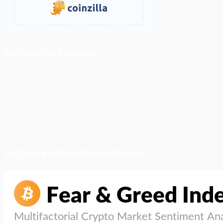
ติดตามเราบน Facebook
สภาวะตลาด (ความกลัว vs ความโลภ)