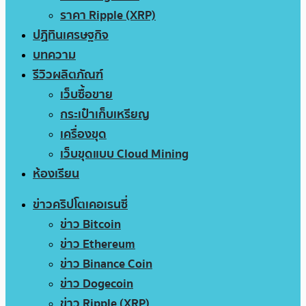
ราคา Ripple (XRP)
ปฏิทินเศรษฐกิจ
บทความ
รีวิวผลิตภัณฑ์
เว็บซื้อขาย
กระเป๋าเก็บเหรียญ
เครื่องขุด
เว็บขุดแบบ Cloud Mining
ห้องเรียน
ข่าวคริปโตเคอเรนซี่
ข่าว Bitcoin
ข่าว Ethereum
ข่าว Binance Coin
ข่าว Dogecoin
ข่าว Ripple (XRP)