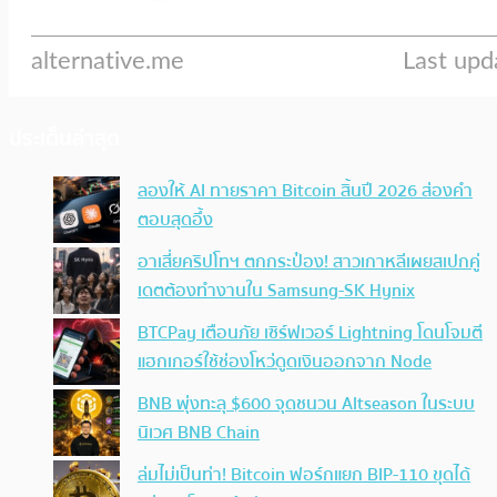
ประเด็นล่าสุด
ลองให้ AI ทายราคา Bitcoin สิ้นปี 2026 ส่องคำ
ตอบสุดอึ้ง
อาเสี่ยคริปโทฯ ตกกระป๋อง! สาวเกาหลีเผยสเปกคู่
เดตต้องทำงานใน Samsung-SK Hynix
BTCPay เตือนภัย เซิร์ฟเวอร์ Lightning โดนโจมตี
แฮกเกอร์ใช้ช่องโหว่ดูดเงินออกจาก Node
BNB พุ่งทะลุ $600 จุดชนวน Altseason ในระบบ
นิเวศ BNB Chain
ล่มไม่เป็นท่า! Bitcoin ฟอร์กแยก BIP-110 ขุดได้