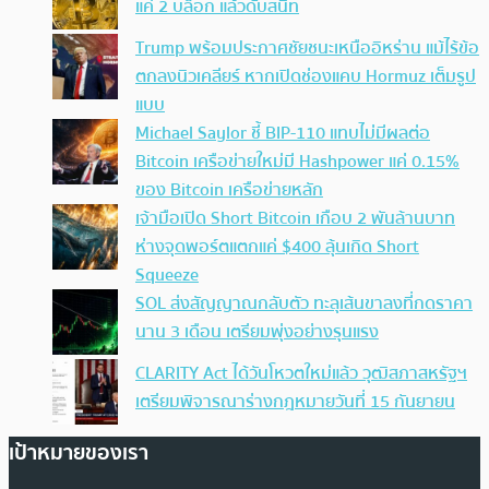
แค่ 2 บล็อก แล้วดับสนิท
Trump พร้อมประกาศชัยชนะเหนืออิหร่าน แม้ไร้ข้อ
ตกลงนิวเคลียร์ หากเปิดช่องแคบ Hormuz เต็มรูป
แบบ
Michael Saylor ชี้ BIP-110 แทบไม่มีผลต่อ
Bitcoin เครือข่ายใหม่มี Hashpower แค่ 0.15%
ของ Bitcoin เครือข่ายหลัก
เจ้ามือเปิด Short Bitcoin เกือบ 2 พันล้านบาท
ห่างจุดพอร์ตแตกแค่ $400 ลุ้นเกิด Short
Squeeze
SOL ส่งสัญญาณกลับตัว ทะลุเส้นขาลงที่กดราคา
นาน 3 เดือน เตรียมพุ่งอย่างรุนแรง
CLARITY Act ได้วันโหวตใหม่แล้ว วุฒิสภาสหรัฐฯ
เตรียมพิจารณาร่างกฎหมายวันที่ 15 กันยายน
เป้าหมายของเรา