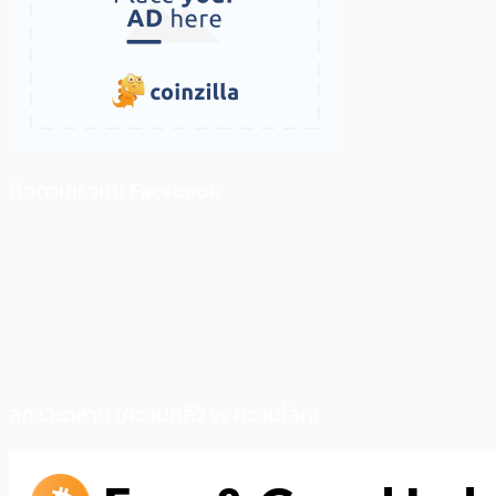
ติดตามเราบน Facebook
สภาวะตลาด (ความกลัว vs ความโลภ)