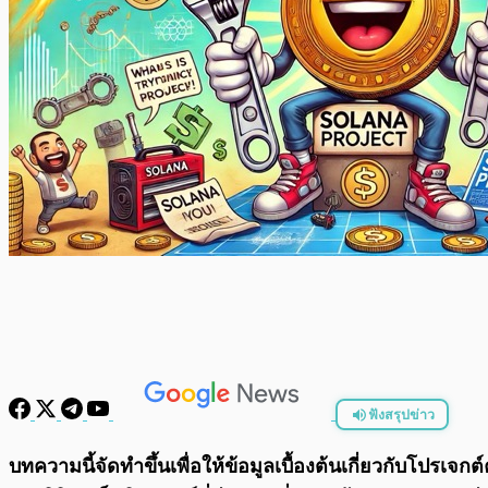
ฟังสรุปข่าว
พร้อมเล่น
บทความนี้จัดทำขึ้นเพื่อให้ข้อมูลเบื้องต้นเกี่ยวกับโปร