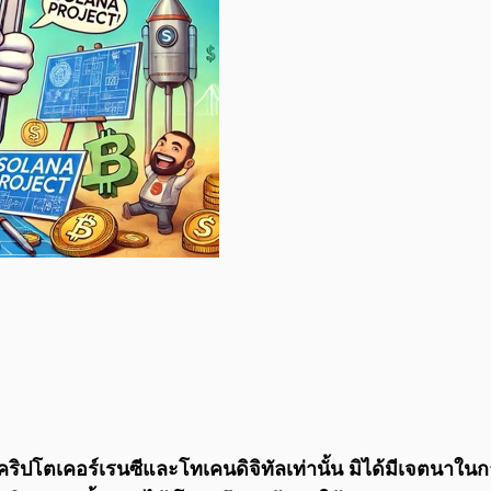
เจกต์คริปโตเคอร์เรนซีและโทเคนดิจิทัลเท่านั้น มิได้มีเจ