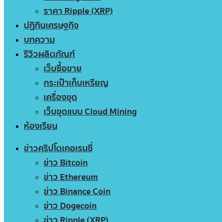
ราคา Ripple (XRP)
ปฏิทินเศรษฐกิจ
บทความ
รีวิวผลิตภัณฑ์
เว็บซื้อขาย
กระเป๋าเก็บเหรียญ
เครื่องขุด
เว็บขุดแบบ Cloud Mining
ห้องเรียน
ข่าวคริปโตเคอเรนซี่
ข่าว Bitcoin
ข่าว Ethereum
ข่าว Binance Coin
ข่าว Dogecoin
ข่าว Ripple (XRP)