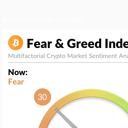
สภาวะตลาด (ความกลัว vs ความโลภ)