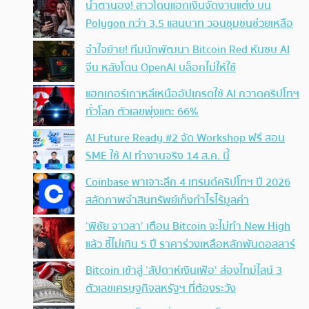
น้ำตานอง! สาวโดนแฮกเงินจัดงานแต่ง บน
Polygon กว่า 3.5 แสนบาท วอนชุมชนช่วยเหลือ
จำใจย้าย! ทีมนักพัฒนา Bitcoin Red หันซบ AI
จีน หลังโดน OpenAI บล็อกไม่ให้ใช้
แฮกเกอร์เกาหลีเหนืออัปเกรดใช้ AI กวาดคริปโทฯ
ทั่วโลก ตัวเลขพุ่งแตะ 66%
AI Future Ready #2 จัด Workshop ฟรี สอน
SME ใช้ AI ทำงานจริง 14 ส.ค. นี้
Coinbase พาเจาะลึก 4 เทรนด์คริปโทฯ ปี 2026
สลัดภาพจำสินทรัพย์เก็งกำไรไร้มูลค่า
‘พิชัย จาวลา’ เตือน Bitcoin จะไม่ทำ New High
แล้ว ชี้ไม่เกิน 5 ปี ราคาร่วงเหลือหลักพันดอลลาร์
Bitcoin เข้าสู่ ‘สัปดาห์เงินเฟ้อ’ ส่องไทม์ไลน์ 3
ตัวเลขเศรษฐกิจสหรัฐฯ ที่ต้องระวัง