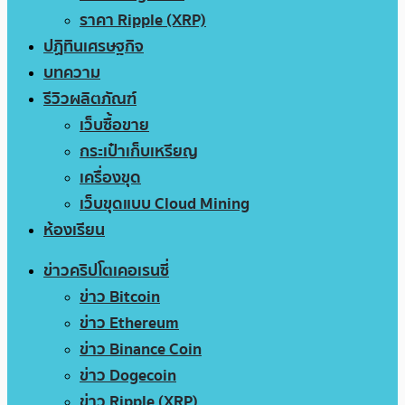
ราคา Ripple (XRP)
ปฏิทินเศรษฐกิจ
บทความ
รีวิวผลิตภัณฑ์
เว็บซื้อขาย
กระเป๋าเก็บเหรียญ
เครื่องขุด
เว็บขุดแบบ Cloud Mining
ห้องเรียน
ข่าวคริปโตเคอเรนซี่
ข่าว Bitcoin
ข่าว Ethereum
ข่าว Binance Coin
ข่าว Dogecoin
ข่าว Ripple (XRP)