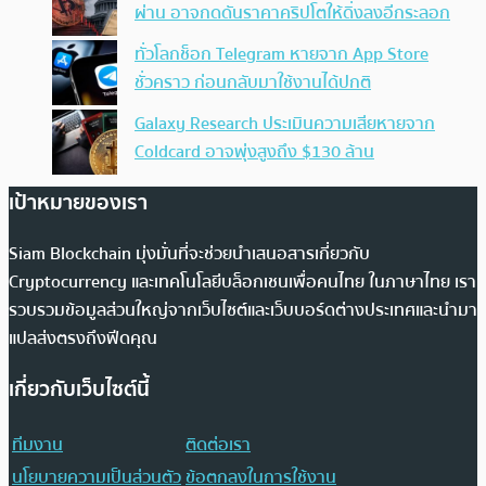
ผ่าน อาจกดดันราคาคริปโตให้ดิ่งลงอีกระลอก
ทั่วโลกช็อก Telegram หายจาก App Store
ชั่วคราว ก่อนกลับมาใช้งานได้ปกติ
Galaxy Research ประเมินความเสียหายจาก
Coldcard อาจพุ่งสูงถึง $130 ล้าน
เป้าหมายของเรา
Siam Blockchain มุ่งมั่นที่จะช่วยนำเสนอสารเกี่ยวกับ
Cryptocurrency และเทคโนโลยีบล็อกเชนเพื่อคนไทย ในภาษาไทย เรา
รวบรวมข้อมูลส่วนใหญ่จากเว็บไซต์และเว็บบอร์ดต่างประเทศและนำมา
แปลส่งตรงถึงฟีดคุณ
เกี่ยวกับเว็บไซต์นี้
ทีมงาน
ติดต่อเรา
นโยบายความเป็นส่วนตัว
ข้อตกลงในการใช้งาน