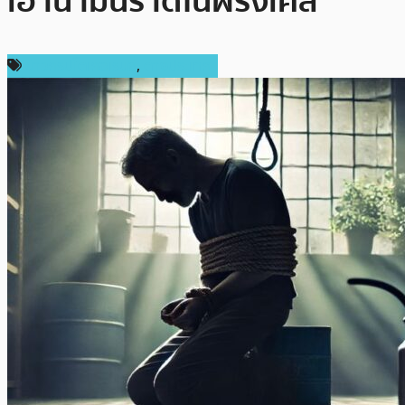
เอาน้ำมันราดในฝรั่งเศส
ข่าวคริปโตเคอเรนซี่
,
ต่างประเทศ