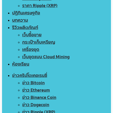
ราคา Ripple (XRP)
ปฏิทินเศรษฐกิจ
บทความ
รีวิวผลิตภัณฑ์
เว็บซื้อขาย
กระเป๋าเก็บเหรียญ
เครื่องขุด
เว็บขุดแบบ Cloud Mining
ห้องเรียน
ข่าวคริปโตเคอเรนซี่
ข่าว Bitcoin
ข่าว Ethereum
ข่าว Binance Coin
ข่าว Dogecoin
ข่าว Ripple (XRP)