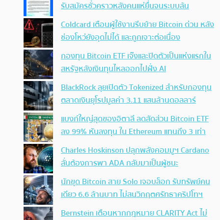
รับสมัครชั่วคราวหลังคนแห่ยื่นจนระบบล้น
Coldcard เตือนผู้ใช้งานรีบย้าย Bitcoin ด่วน หลัง
ช่องโหว่ยังอุดไม่ได้ และถูกเจาะต่อเนื่อง
กองทุน Bitcoin ETF เจ๊งและปิดตัวเป็นแห่งแรกใน
สหรัฐหลังเงินทุนไหลออกไปฝั่ง AI
BlackRock ลุยเปิดตัว Tokenized สำหรับกองทุน
ตลาดเงินยุโรปมูลค่า 3.11 แสนล้านดอลลาร์
แบงก์ใหญ่สุดของอิตาลี ลดสัดส่วน Bitcoin ETF
ลง 99% หันลงทุน ใน Ethereum แทนถึง 3 เท่า
Charles Hoskinson ปลุกพลังคอมมูฯ Cardano
ลั่นต้องการพา ADA กลับมาเป็นผู้ชนะ
นักขุด Bitcoin สาย Solo เจอบล็อก รับทรัพย์คน
เดียว 6.6 ล้านบาท ไม่สนวิกฤตศรัทธาคริปโทฯ
Bernstein เตือนหากกฎหมาย CLARITY Act ไม่