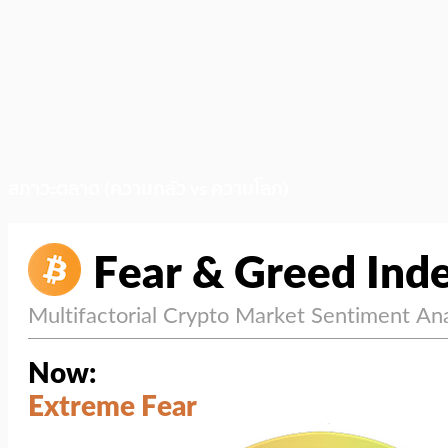
สภาวะตลาด (ความกลัว vs ความโลภ)