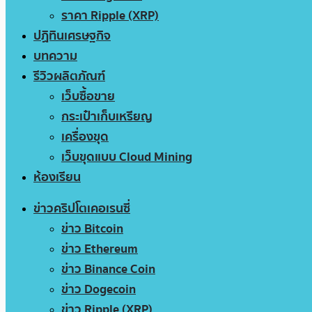
ราคา Ripple (XRP)
ปฏิทินเศรษฐกิจ
บทความ
รีวิวผลิตภัณฑ์
เว็บซื้อขาย
กระเป๋าเก็บเหรียญ
เครื่องขุด
เว็บขุดแบบ Cloud Mining
ห้องเรียน
ข่าวคริปโตเคอเรนซี่
ข่าว Bitcoin
ข่าว Ethereum
ข่าว Binance Coin
ข่าว Dogecoin
ข่าว Ripple (XRP)