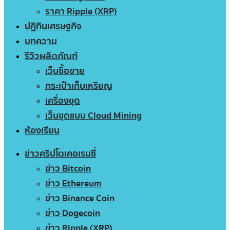
ราคา Ripple (XRP)
ปฏิทินเศรษฐกิจ
บทความ
รีวิวผลิตภัณฑ์
เว็บซื้อขาย
กระเป๋าเก็บเหรียญ
เครื่องขุด
เว็บขุดแบบ Cloud Mining
ห้องเรียน
ข่าวคริปโตเคอเรนซี่
ข่าว Bitcoin
ข่าว Ethereum
ข่าว Binance Coin
ข่าว Dogecoin
ข่าว Ripple (XRP)