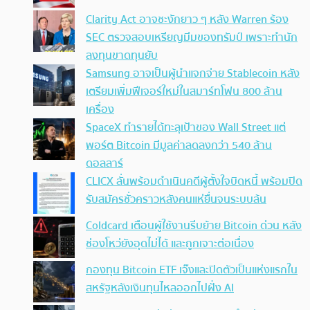
Clarity Act อาจชะงักยาว ๆ หลัง Warren ร้อง
SEC ตรวจสอบเหรียญมีมของทรัมป์ เพราะทำนัก
ลงทุนขาดทุนยับ
Samsung อาจเป็นผู้นำแจกจ่าย Stablecoin หลัง
เตรียมเพิ่มฟีเจอร์ใหม่ในสมาร์ทโฟน 800 ล้าน
เครื่อง
SpaceX ทำรายได้ทะลุเป้าของ Wall Street แต่
พอร์ต Bitcoin มีมูลค่าลดลงกว่า 540 ล้าน
ดอลลาร์
CLICX ลั่นพร้อมดำเนินคดีผู้ตั้งใจบิดหนี้ พร้อมปิด
รับสมัครชั่วคราวหลังคนแห่ยื่นจนระบบล้น
Coldcard เตือนผู้ใช้งานรีบย้าย Bitcoin ด่วน หลัง
ช่องโหว่ยังอุดไม่ได้ และถูกเจาะต่อเนื่อง
กองทุน Bitcoin ETF เจ๊งและปิดตัวเป็นแห่งแรกใน
สหรัฐหลังเงินทุนไหลออกไปฝั่ง AI