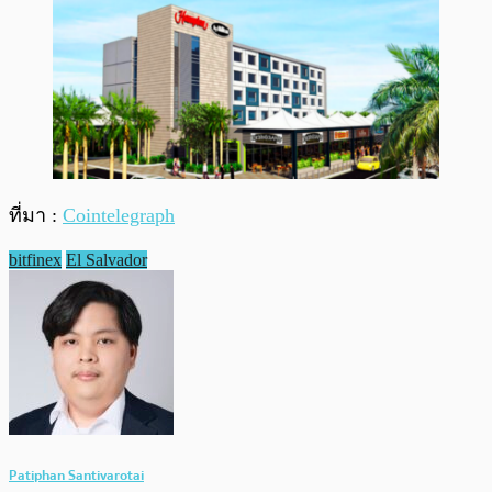
ที่มา :
Cointelegraph
bitfinex
El Salvador
Patiphan Santivarotai