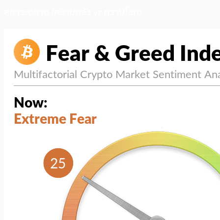
สภาวะตลาด (ความกลัว vs ความโลภ)